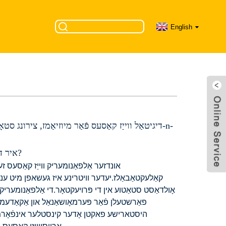
English
דיגיטאַל ווייַז קאַסעס פֿאַר מיוזיאַמז, צירונג סטא
איר דאַרפֿן צו שאַפֿן אַ שאָווסטאָפּפּינג שטריך פֿאַר סחורה אָדער קונסט?
אונדזער אַלפאַנומעריק ווייַז קאַסעס זע
קאַלעקטאַבאַלז.יעדער וויטרינע איז געשאפן מיט ענע
אָולדאַסט סטאַטוע אין די פּרויעקטאָר.די אַלפאַנומעריק אַ
פאַרשטעלן פֿאַר פּערמאָושאַנאַל און אַקאַדעמיק 
היסטארישע פאקטן אָדער קינסטלער אינפֿאָרמאַ