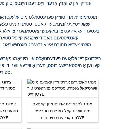
ענדיקן אין שוואַרץ אָדער ווייַס.דעם הייַנטצייַטיק פּ
מולטימעדיאַ אַרויסווייַזן פּעדעסטאַלס ​​מיט עלעקטראָנ
שאָוקייסיז.יללומינאַטעד קאַסטן סטאַנדז מיט פלאַץ 
בעסער וועג איז עס צו באַקענען קאַסטאַמערז צו אַלע אָדע
קאָנסיסטענט מעסידזשינג אין קייפל סטאָרז 
מולטימעדיאַ סחורה איז אונדזער טראַנספּעראַנט לקד 
בילדונגקרייז פּלאַנעט פּעדעסטאַלס ​​אין מיוזיאַמז פאָרשטעל
קען זען אַ היסטארישע בוסט, הערן אַ ווידעא וועגן די פיג
סטודענטן און געשיכטע באַפס די גאַנץ געשיכטע הינטער יעדער אַרטאַפאַקט.
מנהג לאַכאָדימ אַרויסווייַזן קאַסעס
צירונג אַר
מיט ווערטיקאַל געפירט סטריפּס
פאַרקערט טיר זייַט |OYE
4 שעלוועס, שוואַרץ