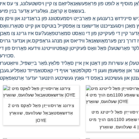
לאַן מוסיף אַ לופט פון פּראַפעשאַנאַליזאַם צו קיין ויסשטעלונג, צי עס איז
בעשאַס אַ קראָם, גאַלעריע אָדער בנין פויע.
יש סיינידזש ברענגען אַ פאַרבייַט ויסמעסטונג פון בראַנדינג און וויסן צו
מאַכן ויסגעצייכנט אַדישאַנז צו אַפּסקייל בוטיקס און קייט סטאָרז.וואָס
ר קיין די פֿעיִקייטן פון די נואַסט סמאַרטפאָנע?עס איז גרינג צו מאַכן
דורך ניצן פּערמאָושאַנאַל ווידיאס און מנהג גראַפיקס.אן אנדער גרויס
פאַרשטעלן פאַל וואָס פֿעיִקייטן קאַפּטיווייטינג ווידעא פאָרויס פון די
סכוירע.
ן אַ עשירות פון דאַטן אין איין סאָליד פּלאַץ.פֿאַר בייַשפּיל, וויזאַטערז
ור און אָפּשעפּן וועגן די סקולפּטאָר אויף די קאַסטאַמייזד טאַפליע.געבן
צירונג אַרויסווייַזן פאַל לאַקס מיט 2
ויסווייַזן פאַל לייטינג מיט
אַדזשאַסטאַבאַל שעלוועס, שוואַרץ
סטאָרידזש שאַפע 1100מם הויך מיט
|OYE
 |OYE