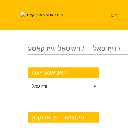
היים
ווייַז פאַל
דיגיטאַל ווייַז קאַסע
קאַטעגאָריעס
ווייַז פאַל
פיטשערד פּראָדוקטן