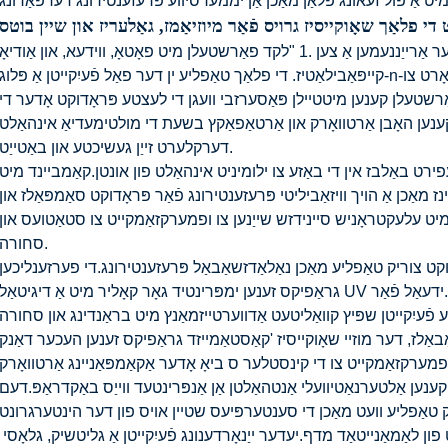
אונדזער אַלפאַנומעריק אַרויסווייַזן קאַסעס יעדער אַרייַננעמען אַ צען .1 "לקד פאַרשטעלן מיט פאָטאָ, ווידעא, און אַודיאָ
קייפּאַבילאַטיז. די פלאַך טאַפליע ין דער פאַל פֿעיִקייטן אַ פּלוג-n-שפּיל פּלאַן וואָס דאַרף בלויז אַ וסב פאָר אָדער סד קאָרט צו
אַרשטעלן קענען מיטטיילן פּאַסערזבי וועגן די לעצטע פּראָדוקט אָדער די
נען האָבן אַרטוואָרק און אַרטאַפאַקץ בשעת די מולטימעדיאַ אינהאַלט
דערקלערט זייַן געשיכטע און באַטייַט.
ט באַלבז אין די באַזע צו ילומיניט אינהאַלט פון אונטן.קאַמביינד מיט
 מאַכן אַ הויך וויזאַביליטי פּרעזענטירונג פֿאַר פּראָדוקט סאַמפּאַלז און
יט עלעקטראָניש סיינידזש שייַנען צו ופמערקזאַמקייט צו סטאַטועס און
סחורה.
רוקט צוריק טאַפליע מאַכן נאַלאַדזשאַבאַל פּרעזענטירונג.די פערזענליכען
גראַפיקס זענען ימפּרינטיד גאָר קאָליר מיט אַ דיגיטאַל UV פּראָצעס וואָס מאכט וועלקן-קעגנשטעליק סיינידזש.ידעאַל פֿאַר
פֿעיִקייטן שפּיץ קוואַליטעט אַדווערטייזמאַנץ מיט בראַנדינג און סחורה
אַבאַלז, דער מוזיי שאָוקייסיז 'קאַסטאַמייזד גראַפיקס זענען העכער דאַנק
קענען אַלטערנאַטיוועלי אַנטהאַלטן אַן אַנפּרינטעד ווייַס באַקדראַפּ.דעם
אַמאַנייטאַד מדף.יעדער ייַנאָרדענונג פֿעיִקייטן אַ גליטשיק, גלאָסי ​​​​