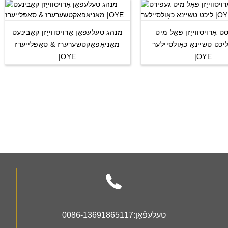
ט אַרויסווייַזן פאַל מיט
מנהג טעלעפאָן אַרויסווייַזן קאַבינעט
יכט טשיינאַ כאָולסיילער
מאַניאַפאַקטשערערז & סאַפּלייערז
|OYE
|OYE
טעלעפֿאָן:
0086-13691865117