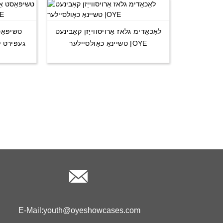
לאַכאָדימ גלאז אַרויסווייַזן קאַבינעט
טשיפּאַס
טשיינאַ כאָולסיילער |OYE
געפירט ל
E-Mail:
youth@oyeshowcases.com