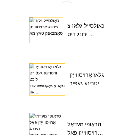
כאָולסייל גלאז צ
ירונג דיס ...
גלאז אַרויסווייַזן
וויטרינע געפֿיר
ט ...
טראָופי מעדאַל
אַרויסווייַזן פאַל