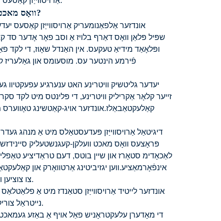
אַרויסווייַזן קאַסעס מיט אַ פול זעאונג פּלאַן מאַכן אַן יממערסיווע פּרעזענטירונג דערפאַרונג.
וואָס מאכט די פלאַך שאָוקייסיז גרויס פֿאַר מיוזיאַמז, גאַלעריז און שיין בוטס?
ופּלאָאַד מידיאַ טעקעס. אין האַנדל שאָוז, די לקד פ
פֿירמע הינטער עס. מוסעומס און גאַלעריז קע
יעדער גליטשיק וויטרינע האט ענערגיע עפעקטיוו געפיר
זייער קלאָר אַקריליק וויטרינע, די פּלינטס מיט לקד סקרינז
קאַלעקטאַבאַלז.אונדזער אויג-קאַטשינג טאָווערס מ
דיגיטאַל אַרויסווייַזן פּעדעסטאַלס ​​מיט אַ מנהג געד
לאַכאָדימ סטאָרז און שיין בוטס, דעם טראַדיציע טאַפליע 
אינפֿאָרמאַציע.ווען יגזיביטינג אַרטוואָרק און קאַלעקט
צו צוציען ופמערקזאַמקייט צו די קינסטלער ס ביאָ אָדער אַקאַמפּאַניינג אַרטוואָרק.
אונדזער לייטיד אַרויסווייַזן סטאַנדז מיט אַ פלאַטלאַס 
נייטראַל צוריק טאַפליע וועט מאַכן די סענטערפּיעס שטיין אויס פון דער הינטערגרונט.
די מאָדערן עלעקטראָניש פאַל אויף אַ באַזע געמאכט פון ל