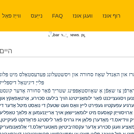
רוף אונז
וועגן אונז
FAQ
נייַעס
ווייַז פאַל
אונדזער פּראָדוקטן
היים
ָרז און האַנדל שאָוז סחורה און ויסשטעלונג פּעדעסטאַלס ​​מיט פּלוג-n-
פּלייַ דיגיטאַל דיספּלייז
נען ויסגעצייכנט פֿאַר ילומאַנייטינג הויך בילעט סכוירע, אַרטאַפאַקץ און
רגיע עפעקטיוו געפירט לייץ וואָס וועט שטעלן די נואַסט מיטל אָדער די
רויסווייַזן קאַסעס מיט ילומאַניישאַן אויך אַרייַננעמען אַ פלאַך טאַפליע
ווידיאס.די מאָדערן פּלאַן איז גרויס פֿאַר ליסטינג פּראָדוקט פֿעיִקייטן,
ציע וועגן סכוירע אָדער עקסהיביטיאָן מאַטעריאַלס.די אַלפאַנומעריק