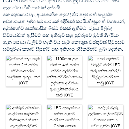
LCD තිර පෙට්ටිය වන අතර එය වෙළඳ භාණ්ඩයට පෙර සිත්
ඇදගන්නා වීඩියෝවක් දක්වයි.
කෞතුකාගාරවල අධ්‍යාපනික පැතලි තිර පදම් එක් සංයුක්ත
අවකාශයක දත්ත සම්භාරයක් ඉදිරිපත් කරයි.නිදසුනක් වශයෙන්,
අමුත්තන්ට ඓතිහාසික බිස්ට් එකක් දැකීමට, රූපය පිළිබඳ
වීඩියෝවක් ඇසීමට සහ අභිරුචි කළ පුවරුවේ මූර්ති ශිල්පියා
ගැන සොයා බැලීමට හැකි විය.සෑම කෞතුක වස්තුවක් පිටුපසම
සම්පූර්ණ කතාව සිසුන්ට සහ ඉතිහාස රසිකයින්ට ලබා දෙන්න.