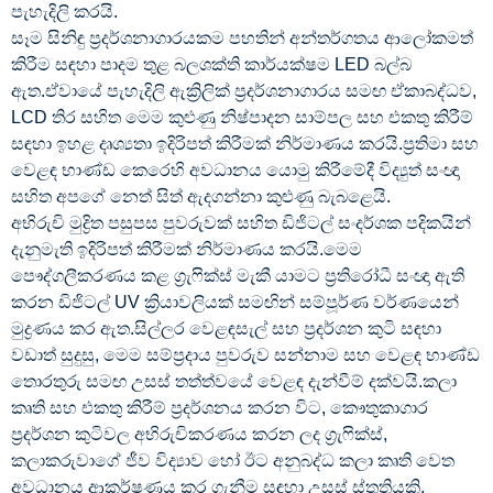
පැහැදිලි කරයි.
සෑම සිනිඳු ප්‍රදර්ශනාගාරයකම පහතින් අන්තර්ගතය ආලෝකමත්
කිරීම සඳහා පාදම තුළ බලශක්ති කාර්යක්ෂම LED බල්බ
ඇත.ඒවායේ පැහැදිලි ඇක්‍රිලික් ප්‍රදර්ශනාගාරය සමඟ ඒකාබද්ධව,
LCD තිර සහිත මෙම කුළුණු නිෂ්පාදන සාම්පල සහ එකතු කිරීම්
සඳහා ඉහළ දෘශ්‍යතා ඉදිරිපත් කිරීමක් නිර්මාණය කරයි.ප්‍රතිමා සහ
වෙළඳ භාණ්ඩ කෙරෙහි අවධානය යොමු කිරීමේදී විද්‍යුත් සංඥා
සහිත අපගේ නෙත් සිත් ඇදගන්නා කුළුණු බැබළෙයි.
අභිරුචි මුද්‍රිත පසුපස පුවරුවක් සහිත ඩිජිටල් සංදර්ශක පදිකයින්
දැනුමැති ඉදිරිපත් කිරීමක් නිර්මාණය කරයි.මෙම
පෞද්ගලීකරණය කළ ග්‍රැෆික්ස් මැකී යාමට ප්‍රතිරෝධී සංඥා ඇති
කරන ඩිජිටල් UV ක්‍රියාවලියක් සමඟින් සම්පූර්ණ වර්ණයෙන්
මුද්‍රණය කර ඇත.සිල්ලර වෙළඳසැල් සහ ප්‍රදර්ශන කුටි සඳහා
වඩාත් සුදුසු, මෙම සම්ප්‍රදාය පුවරුව සන්නාම සහ වෙළඳ භාණ්ඩ
තොරතුරු සමඟ උසස් තත්ත්වයේ වෙළඳ දැන්වීම් දක්වයි.කලා
කෘති සහ එකතු කිරීම් ප්‍රදර්ශනය කරන විට, කෞතුකාගාර
ප්‍රදර්ශන කුටිවල අභිරුචිකරණය කරන ලද ග්‍රැෆික්ස්,
කලාකරුවාගේ ජීව විද්‍යාව හෝ ඊට අනුබද්ධ කලා කෘති වෙත
අවධානය ආකර්ෂණය කර ගැනීම සඳහා උසස් ස්තුතියකි.