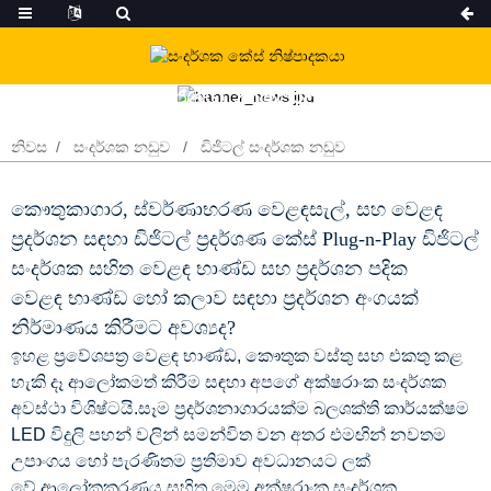
අපගේ නිෂ්පාදන
නිවස
සංදර්ශක නඩුව
ඩිජිටල් සංදර්ශක නඩුව
කෞතුකාගාර, ස්වර්ණාභරණ වෙළඳසැල්, සහ වෙළඳ
ප්‍රදර්ශන සඳහා ඩිජිටල් ප්‍රදර්ශණ කේස් Plug-n-Play ඩිජිටල්
සංදර්ශක සහිත වෙළඳ භාණ්ඩ සහ ප්‍රදර්ශන පදික
වෙළඳ භාණ්ඩ හෝ කලාව සඳහා ප්‍රදර්ශන අංගයක්
නිර්මාණය කිරීමට අවශ්‍යද?
ඉහළ ප්‍රවේශපත්‍ර වෙළඳ භාණ්ඩ, කෞතුක වස්තු සහ එකතු කළ
හැකි දෑ ආලෝකමත් කිරීම සඳහා අපගේ අක්ෂරාංක සංදර්ශක
අවස්ථා විශිෂ්ටයි.සෑම ප්‍රදර්ශනාගාරයක්ම බලශක්ති කාර්යක්ෂම
LED විදුලි පහන් වලින් සමන්විත වන අතර එමඟින් නවතම
උපාංගය හෝ පැරණිතම ප්‍රතිමාව අවධානයට ලක්
වේ.ආලෝකකරණය සහිත මෙම අක්ෂරාංක සංදර්ශක