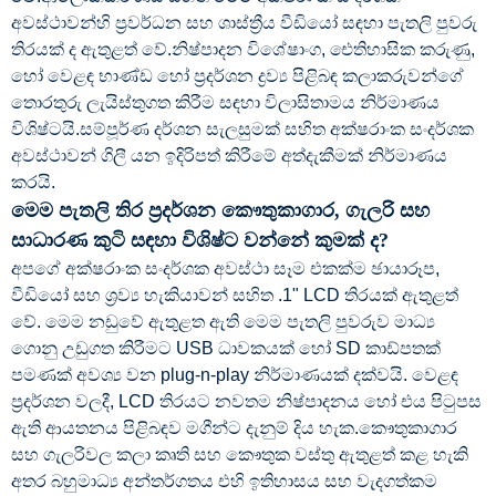
අවස්ථාවන්හි ප්‍රවර්ධන සහ ශාස්ත්‍රීය වීඩියෝ සඳහා පැතලි පුවරු
තිරයක් ද ඇතුළත් වේ.නිෂ්පාදන විශේෂාංග, ඓතිහාසික කරුණු,
හෝ වෙළඳ භාණ්ඩ හෝ ප්‍රදර්ශන ද්‍රව්‍ය පිළිබඳ කලාකරුවන්ගේ
තොරතුරු ලැයිස්තුගත කිරීම සඳහා විලාසිතාමය නිර්මාණය
විශිෂ්ටයි.සම්පූර්ණ දර්ශන සැලසුමක් සහිත අක්ෂරාංක සංදර්ශක
අවස්ථාවන් ගිලී යන ඉදිරිපත් කිරීමේ අත්දැකීමක් නිර්මාණය
කරයි.
මෙම පැතලි තිර ප්‍රදර්ශන කෞතුකාගාර, ගැලරි සහ
සාධාරණ කුටි සඳහා විශිෂ්ට වන්නේ කුමක් ද?
අපගේ අක්ෂරාංක සංදර්ශක අවස්ථා සෑම එකක්ම ඡායාරූප,
වීඩියෝ සහ ශ්‍රව්‍ය හැකියාවන් සහිත .1" LCD තිරයක් ඇතුළත්
වේ. මෙම නඩුවේ ඇතුළත ඇති මෙම පැතලි පුවරුව මාධ්‍ය
ගොනු උඩුගත කිරීමට USB ධාවකයක් හෝ SD කාඩ්පතක්
පමණක් අවශ්‍ය වන plug-n-play නිර්මාණයක් දක්වයි. වෙළඳ
ප්‍රදර්ශන වලදී, LCD තිරයට නවතම නිෂ්පාදනය හෝ එය පිටුපස
ඇති ආයතනය පිළිබඳව මගීන්ට දැනුම් දිය හැක.කෞතුකාගාර
සහ ගැලරිවල කලා කෘති සහ කෞතුක වස්තු ඇතුළත් කළ හැකි
අතර බහුමාධ්‍ය අන්තර්ගතය එහි ඉතිහාසය සහ වැදගත්කම