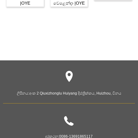
ලිපිනය:
අංක 2 Qiuxizhonglu Huiyang දිස්ත්‍රික්කය, Huizhou, චීනය
දුරකථන:
0086-13691865117