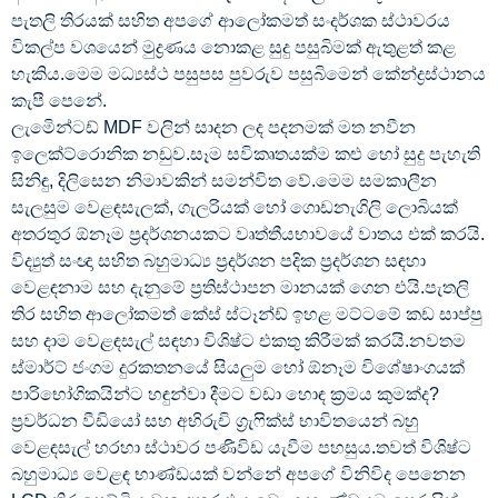
පැතලි තිරයක් සහිත අපගේ ආලෝකමත් සංදර්ශක ස්ථාවරය
විකල්ප වශයෙන් මුද්‍රණය නොකළ සුදු පසුබිමක් ඇතුළත් කළ
හැකිය.මෙම මධ්‍යස්ථ පසුපස පුවරුව පසුබිමෙන් කේන්ද්‍රස්ථානය
කැපී පෙනේ.
ලැමිෙන්ටඩ් MDF වලින් සාදන ලද පදනමක් මත නවීන
ඉලෙක්ට්රොනික නඩුව.සෑම සවිකෘතයක්ම කළු හෝ සුදු පැහැති
සිනිඳු, දිලිසෙන නිමාවකින් සමන්විත වේ.මෙම සමකාලීන
සැලසුම වෙළඳසැලක්, ගැලරියක් හෝ ගොඩනැගිලි ලොබියක්
අතරතුර ඕනෑම ප්‍රදර්ශනයකට වෘත්තීයභාවයේ වාතය එක් කරයි.
විද්‍යුත් සංඥා සහිත බහුමාධ්‍ය ප්‍රදර්ශන පදික ප්‍රදර්ශන සඳහා
වෙළඳනාම සහ දැනුමේ ප්‍රතිස්ථාපන මානයක් ගෙන එයි.පැතලි
තිර සහිත ආලෝකමත් කේස් ස්ටෑන්ඩ් ඉහළ මට්ටමේ කඩ සාප්පු
සහ දාම වෙළඳසැල් සඳහා විශිෂ්ට එකතු කිරීමක් කරයි.නවතම
ස්මාර්ට් ජංගම දුරකතනයේ සියලුම හෝ ඕනෑම විශේෂාංගයක්
පාරිභෝගිකයින්ට හඳුන්වා දීමට වඩා හොඳ ක්‍රමය කුමක්ද?
ප්‍රවර්ධන වීඩියෝ සහ අභිරුචි ග්‍රැෆික්ස් භාවිතයෙන් බහු
වෙළඳසැල් හරහා ස්ථාවර පණිවිඩ යැවීම පහසුය.තවත් විශිෂ්ට
බහුමාධ්‍ය වෙළඳ භාණ්ඩයක් වන්නේ අපගේ විනිවිද පෙනෙන