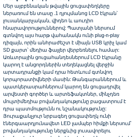
Մեր այբբենական թվային ցուցափեղկերը
ներառում են տասը .1 դյույմանոց LCD էկրան՝
լուսանկարչական, վիդեո և աուդիո
հնարավորություններով: Պատյանի ներսում
գտնվող այս հարթ վահանակն ունի plug-n-play
դիզայն, որին անհրաժեշտ է միայն USB կրիչ կամ
SD քարտ՝ մեդիա ֆայլեր վերբեռնելու համար:
Առևտրային ցուցահանդեսներում LCD էկրանը
կարող է անցորդներին տեղեկացնել վերջին
արտադրանքի կամ դրա հետևում գտնվող
կորպորատիվների մասին: Թանգարաններում և
պատկերասրահներում կարող են ցուցադրվել
արվեստի գործեր և արտեֆակտներ, մինչդեռ
մուլտիմեդիա բովանդակությունը բացատրում է
դրա պատմությունն ու նշանակությունը:
Յուրաքանչյուր նրբագեղ ցուցափեղկ ունի
էներգաարդյունավետ LED լամպեր հիմքի ներսում՝
բովանդակությունը ներքևից լուսավորելու