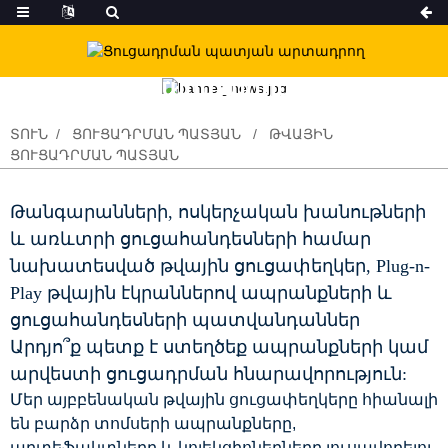
Մեր արտադրանքը
ՏՈՒՆ
ՑՈՒՑԱԴՐՄԱՆ ՊԱՏՅԱՆ
ԹՎԱՅԻՆ
ՑՈՒՑԱԴՐՄԱՆ ՊԱՏՅԱՆ
Թանգարանների, ոսկերչական խանութների
և առևտրի ցուցահանդեսների համար
նախատեսված թվային ցուցափեղկեր, Plug-n-
Play թվային էկրաններով ապրանքների և
ցուցահանդեսների պատվանդաններ
Արդյո՞ք պետք է ստեղծեք ապրանքների կամ
արվեստի ցուցադրման հնարավորություն:
Մեր այբբենական թվային ցուցափեղկերը հիանալի
են բարձր տոմսերի ապրանքները,
արտեֆակտները և կոլեկցիոներները լուսավորելու