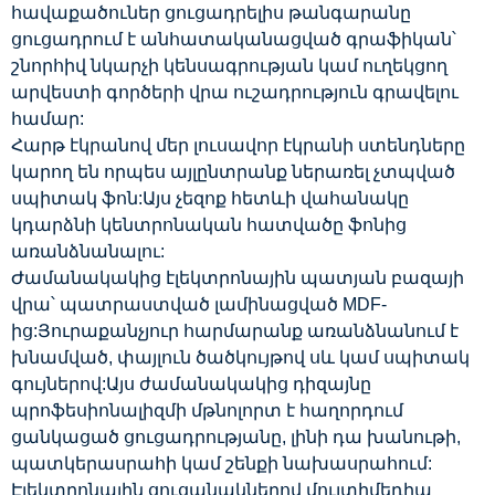
հավաքածուներ ցուցադրելիս թանգարանը
ցուցադրում է անհատականացված գրաֆիկան՝
շնորհիվ նկարչի կենսագրության կամ ուղեկցող
արվեստի գործերի վրա ուշադրություն գրավելու
համար:
Հարթ էկրանով մեր լուսավոր էկրանի ստենդները
կարող են որպես այլընտրանք ներառել չտպված
սպիտակ ֆոն:Այս չեզոք հետևի վահանակը
կդարձնի կենտրոնական հատվածը ֆոնից
առանձնանալու:
Ժամանակակից էլեկտրոնային պատյան բազայի
վրա՝ պատրաստված լամինացված MDF-
ից:Յուրաքանչյուր հարմարանք առանձնանում է
խնամված, փայլուն ծածկույթով սև կամ սպիտակ
գույներով:Այս ժամանակակից դիզայնը
պրոֆեսիոնալիզմի մթնոլորտ է հաղորդում
ցանկացած ցուցադրությանը, լինի դա խանութի,
պատկերասրահի կամ շենքի նախասրահում:
Էլեկտրոնային ցուցանակներով մուլտիմեդիա