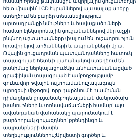
համար:Իրենց թափանցիկ ակրիլային ցուցափեղկի
հետ միասին՝ LCD էկրաններով այս սալաքարերը
ստեղծում են բարձր տեսանելիություն
արտադրանքի նմուշների և հավաքածուների
համար:Էլեկտրոնային ցուցանակներով մեր աչքի
ընկնող աշտարակները փայլում են՝ ուշադրություն
հրավիրելով արձանների և ապրանքների վրա:
Թվային ցուցադրման պատվանդանները հատուկ
տպագրված հետևի վահանակով ստեղծում են
բանիմաց ներկայացում:Այս անհատականացված
գրաֆիկան տպագրված է ամբողջությամբ
գունավոր թվային ուլտրամանուշակագույն
պրոցեսի միջոցով, որը դարձնում է խամրման
դիմացկուն ցուցանակ:Իդեալական մանրածախ
խանութների և տոնավաճառների համար՝ այս
ավանդական վահանակը պարունակում է
բարձրորակ գովազդներ՝ բրենդինգի և
ապրանքների մասին
տեղեկություններով:Արվեստի գործեր և