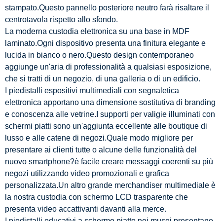
stampato.Questo pannello posteriore neutro farà risaltare il
centrotavola rispetto allo sfondo.
La moderna custodia elettronica su una base in MDF
laminato.Ogni dispositivo presenta una finitura elegante e
lucida in bianco o nero.Questo design contemporaneo
aggiunge un'aria di professionalità a qualsiasi esposizione,
che si tratti di un negozio, di una galleria o di un edificio.
I piedistalli espositivi multimediali con segnaletica
elettronica apportano una dimensione sostitutiva di branding
e conoscenza alle vetrine.I supporti per valigie illuminati con
schermi piatti sono un'aggiunta eccellente alle boutique di
lusso e alle catene di negozi.Quale modo migliore per
presentare ai clienti tutte o alcune delle funzionalità del
nuovo smartphone?è facile creare messaggi coerenti su più
negozi utilizzando video promozionali e grafica
personalizzata.Un altro grande merchandiser multimediale è
la nostra custodia con schermo LCD trasparente che
presenta video accattivanti davanti alla merce.
I piedistalli educativi a schermo piatto nei musei presentano