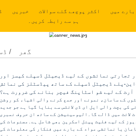
بارے میں
اکثر پوچھے گئے سوالات
خبریں
ڈ
ہم سے رابطہ کریں۔
ہماری مصنوعات
گھر
ڈس
 تجارتی نمائشوں کے لیے ڈیجیٹل ڈسپلے کیسز اور
این-پلے ڈیجیٹل ڈسپلے کے ساتھ پیڈسٹلز کی نمائش
آرٹ کے لیے شو اسٹاپنگ فیچر بنانے کی ضرورت ہے؟
ٹوں کے سامان، نمونے اور جمع کرنے والی اشیاء کو روشن
کی بچت والی ایل ای ڈی لائٹس سے بنایا گیا ہے جو جدید
 لائٹ میں ڈالے گا۔الیومینیشن کے ساتھ ان حروف نمبری
یوز کے لیے فلیٹ پینل اسکرین بھی شامل ہے۔مصنوعات کی
مان یا نمائشی مواد کے بارے میں فنکار کی معلومات کی