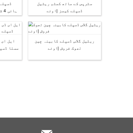
سٹرپس کے ساتھ کسٹم ریٹیل
ڈسپلے 
ڈسپلے کیسز |اوئے
ریٹیل گلاس ڈسپلے کابینہ چین
ایل ای ڈ
تھوک فروش |اوئے
سستا ڈسپل