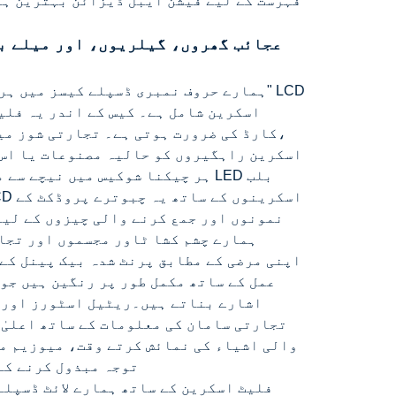
فہرست کے لیے فیشن ایبل ڈیزائن بہترین ہ
عجائب گھروں، گیلریوں، اور میلے بو
اسکرین شامل ہے۔ کیس کے اندر یہ فلی
LCD اسکرین راہگیروں کو حالیہ مصنوعات یا ا
ہر چیکنا شوکیس میں نیچے سے مواد
نمونوں اور جمع کرنے والی چیزوں کے لیے
ہمارے چشم کشا ٹاور مجسموں اور تجا
اپنی مرضی کے مطابق پرنٹ شدہ بیک پینل ک
اشارے بناتے ہیں۔ریٹیل اسٹورز اور م
تجارتی سامان کی معلومات کے ساتھ اعلیٰ
والی اشیاء کی نمائش کرتے وقت، میوزیم می
توجہ مبذول کرنے کے
فلیٹ اسکرین کے ساتھ ہمارے لائٹ ڈسپلے