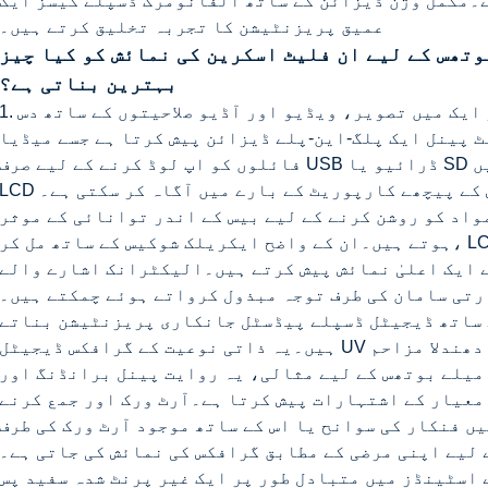
ے۔مکمل وژن ڈیزائن کے ساتھ الفانومرک ڈسپلے کیسز ایک
عمیق پریزنٹیشن کا تجربہ تخلیق کرتے ہیں۔
تھس کے لیے ان فلیٹ اسکرین کی نمائش کو کیا چیز
بہترین بناتی ہے؟
ہمارے حروف نمبری ڈسپلے کیسز میں ہر ایک میں تصویر، ویڈیو اور آڈیو صلاحیتوں کے ساتھ 
ٹ پینل ایک پلگ-این-پلے ڈیزائن پیش کرتا ہے جسے میڈیا
فائلوں کو اپ لوڈ کرنے کے لیے صرف USB ڈرائیو یا SD کارڈ کی ضرورت ہوتی ہے۔ تجارتی شوز میں،
س کے پیچھے کارپوریٹ کے بارے میں آگاہ کر سکتی ہے۔
 کو روشن کرنے کے لیے بیس کے اندر توانائی کے موثر LED بلب
ہوتے ہیں۔ان کے واضح ایکریلک شوکیس کے ساتھ مل کر، LCD اسکرینوں کے ساتھ یہ چبوترے پروڈکٹ کے
 ایک اعلیٰ نمائش پیش کرتے ہیں۔الیکٹرانک اشارے والے
رتی سامان کی طرف توجہ مبذول کرواتے ہوئے چمکتے ہیں۔
ے ساتھ ڈیجیٹل ڈسپلے پیڈسٹل جانکاری پریزنٹیشن بناتے
ہیں۔یہ ذاتی نوعیت کے گرافکس ڈیجیٹل UV عمل کے ساتھ مکمل طور پر رنگین ہیں جو دھندلا مزاحم
یلے بوتھس کے لیے مثالی، یہ روایت پینل برانڈنگ اور
 معیار کے اشتہارات پیش کرتا ہے۔آرٹ ورک اور جمع کرنے
ں فنکار کی سوانح یا اس کے ساتھ موجود آرٹ ورک کی طرف
 لیے اپنی مرضی کے مطابق گرافکس کی نمائش کی جاتی ہے۔
 اسٹینڈز میں متبادل طور پر ایک غیر پرنٹ شدہ سفید پس