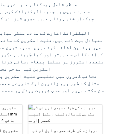
منظر شامل ہوسکتا ہے۔یہ غیر جان
چمکدار ختم ہوتا ہے۔یہ عصری ڈیزائن کس
الیکٹرانک اشارے کے ساتھ ملٹی میڈیا
متبادل جہت لاتے ہیں۔فلیٹ اسکرین کے ساتھ 
میں بہترین اضافہ کرتے ہیں۔جدید ترین سما
کرانے کا اس سے بہتر اور کیا طریقہ ہے؟پر
متعدد اسٹورز پر مسلسل پیغام رسانی کرنا 
شفاف LCD اسکرین کیس ہے 
عجائب گھروں میں تعلیمی فلیٹ اسکرین پی
مثال کے طور پر، زائرین ایک تاریخی مجسم
سن سکتے ہیں، اور حسب ضرورت پینل پر مجسمہ
دروازے کی طرف عمودی ایل ای ڈی
سٹوریج ا