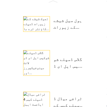
ہول سیل شیشے
دس .1" LCD
کے زیورات...
گلاس ڈسپلے شو
کیس ایل ای ڈ
ی ...
ٹرافی میڈل ڈ
سپلے کیس کے