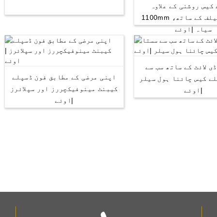
کیس روشنی کے علاوہ
1100mm ہائی 4 شیلف کے ساتھ،
سیاہ |اوئے
ی لائٹ کے ساتھ سب سے
اپنی مرضی کے مطابق فون ڈسپلے
ے کیس چائنا ہول سیلر
کیبنٹ مینوفیکچررز اور سپلائرز
|اوئے
|اوئے