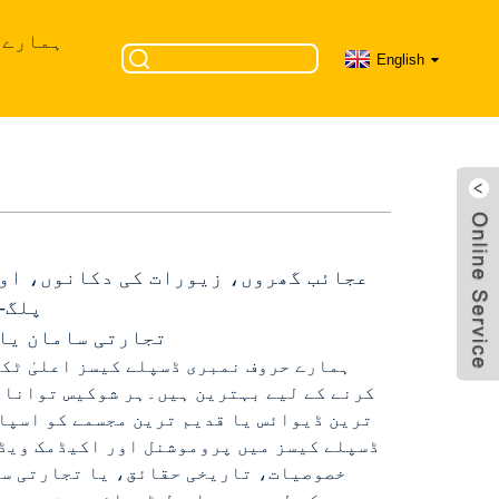
ہمارے 
English
عجائب گھروں، زیورات کی دکانوں، اور
پلگ-
تجارتی سامان یا 
ہمارے حروف نمبری ڈسپلے کیسز اعلیٰ ٹک
کرنے کے لیے بہترین ہیں۔ہر شوکیس توانائی 
ترین ڈیوائس یا قدیم ترین مجسمے کو اسپاٹ
ڈسپلے کیسز میں پروموشنل اور اکیڈمک ویڈ
خصوصیات، تاریخی حقائق، یا تجارتی سا