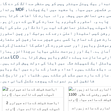
بدار بیک پینل سینٹر پیس کو پس منظر سے الگ کر دے گا۔
پرتدار MDF سے بنے بیس پر جدید الیکٹرانک کیس۔ہر فکسچر میں سیاہ یا سفید میں ایک چیکنا
ی بھی نمائش میں پیشہ ورانہ مہارت کا اضافہ کرتا ہے،
چاہے وہ اسٹور، گیلری، یا عمارت کی لابی کے دوران ہو۔
 ڈسپلے پیڈسٹلز نمائش کے لیے برانڈنگ اور علم کی ایک
روشن کیس اسٹینڈز اعلیٰ درجے کے بوتیک اور چین اسٹورز
رٹ فون کے تمام یا کسی بھی فیچر سے صارفین کو متعارف
وموشنل ویڈیوز اور حسب ضرورت گرافکس کا استعمال کرکے
آسان ہے۔ایک اور زبردست ملٹی میڈیا مرچنڈائزر ہمارا
جو تجارتی سامان سے پہلے دلکش ویڈیو پیش کرتا ہے۔
ڈسٹل ایک کمپیکٹ جگہ میں ڈیٹا کی دولت پیش کرتے ہیں۔
ہ دیکھ سکتے ہیں، اعداد و شمار کے بارے میں ایک ویڈیو
 ساز کے بارے میں سکم کر سکتے ہیں۔طلباء اور تاریخ کے
شائقین کو ہر نمونے کے پیچھے مکمل کہانی دیں۔
2 ایڈجسٹ شیلف کے ساتھ جیولری
لماری کے ساتھ زیورات
ڈسپلے کیس کے تالے، سیاہ |اوئے