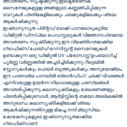
അവതരണം സൃഷ്ടിക്കുന്നു.ഇലക്ട്രോണിക്
സൈനേജുകളുള്ള ഞങ്ങളുടെ കണ്ണഞ്ചിപ്പിക്കുന്ന
ടവറുകൾ പ്രതിമകളിലേക്കും ചരക്കുകളിലേക്കും ശ്രദ്ധ
ആകർഷിക്കുന്നു.
ഇഷ്‌ടാനുസൃത പ്രിന്റഡ് ബാക്ക് പാനലോടുകൂടിയ
ഡിജിറ്റൽ ഡിസ്‌പ്ലേ പെഡസ്റ്റലുകൾ വിജ്ഞാനപ്രദമായ
അവതരണം സൃഷ്‌ടിക്കുന്നു.ഈ വ്യക്തിഗതമാക്കിയ
ഗ്രാഫിക്‌സ് ഫേയ്ഡ്-റെസിസ്റ്റന്റ് സൈനേജുകൾ
ഉണ്ടാക്കുന്ന ഒരു ഡിജിറ്റൽ UV പ്രോസസ്സ് ഉപയോഗിച്ച്
പൂർണ്ണ വർണ്ണത്തിൽ അച്ചടിച്ചിരിക്കുന്നു.റീട്ടെയിൽ
സ്റ്റോറുകൾക്കും ഫെയർ ബൂത്തുകൾക്കും അനുയോജ്യം,
ഈ പാരമ്പര്യ പാനലിൽ ബ്രാൻഡിംഗ്, ചരക്ക് വിവരങ്ങൾ
എന്നിവയുള്ള ഉയർന്ന നിലവാരമുള്ള പരസ്യങ്ങൾ
അവതരിപ്പിക്കുന്നു.കലാസൃഷ്‌ടികളും ശേഖരണങ്ങളും
പ്രദർശിപ്പിക്കുമ്പോൾ, ആർട്ടിസ്റ്റിന്റെ ബയോ അല്ലെങ്കിൽ
അനുബന്ധ കലാസൃഷ്‌ടികളിലേക്ക് ശ്രദ്ധ
ആകർഷിക്കുന്നതിനുള്ള മികച്ച നന്ദി മ്യൂസിയം
ഷോകേസുകളുടെ ഇഷ്‌ടാനുസൃതമാക്കിയ
ഗ്രാഫിക്‌സാണ്.