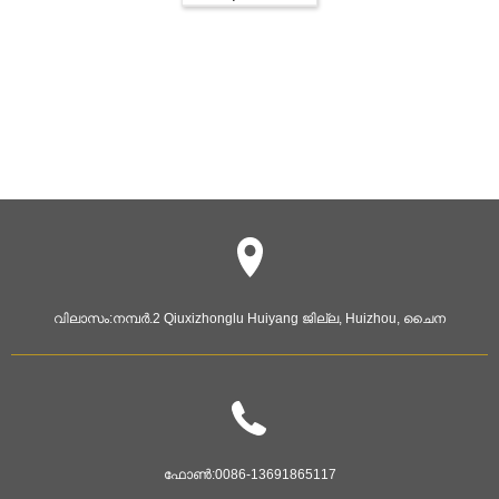
വിലാസം:
നമ്പർ.2 Qiuxizhonglu Huiyang ജില്ല, Huizhou, ചൈന
ഫോൺ:
0086-13691865117