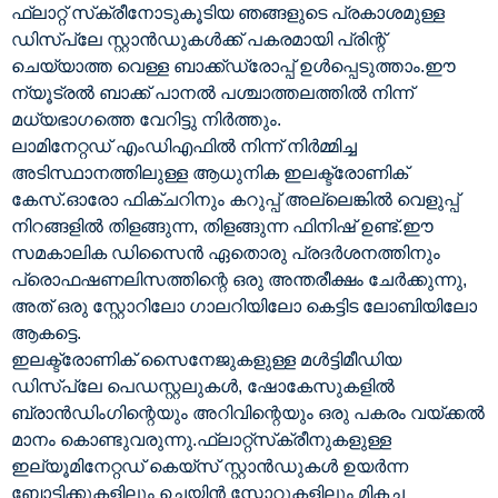
ഫ്ലാറ്റ് സ്‌ക്രീനോടുകൂടിയ ഞങ്ങളുടെ പ്രകാശമുള്ള
ഡിസ്‌പ്ലേ സ്റ്റാൻഡുകൾക്ക് പകരമായി പ്രിന്റ്
ചെയ്യാത്ത വെള്ള ബാക്ക്‌ഡ്രോപ്പ് ഉൾപ്പെടുത്താം.ഈ
ന്യൂട്രൽ ബാക്ക് പാനൽ പശ്ചാത്തലത്തിൽ നിന്ന്
മധ്യഭാഗത്തെ വേറിട്ടു നിർത്തും.
ലാമിനേറ്റഡ് എംഡിഎഫിൽ നിന്ന് നിർമ്മിച്ച
അടിസ്ഥാനത്തിലുള്ള ആധുനിക ഇലക്ട്രോണിക്
കേസ്.ഓരോ ഫിക്‌ചറിനും കറുപ്പ് അല്ലെങ്കിൽ വെളുപ്പ്
നിറങ്ങളിൽ തിളങ്ങുന്ന, തിളങ്ങുന്ന ഫിനിഷ് ഉണ്ട്.ഈ
സമകാലിക ഡിസൈൻ ഏതൊരു പ്രദർശനത്തിനും
പ്രൊഫഷണലിസത്തിന്റെ ഒരു അന്തരീക്ഷം ചേർക്കുന്നു,
അത് ഒരു സ്റ്റോറിലോ ഗാലറിയിലോ കെട്ടിട ലോബിയിലോ
ആകട്ടെ.
ഇലക്ട്രോണിക് സൈനേജുകളുള്ള മൾട്ടിമീഡിയ
ഡിസ്പ്ലേ പെഡസ്റ്റലുകൾ, ഷോകേസുകളിൽ
ബ്രാൻഡിംഗിന്റെയും അറിവിന്റെയും ഒരു പകരം വയ്ക്കൽ
മാനം കൊണ്ടുവരുന്നു.ഫ്ലാറ്റ്‌സ്‌ക്രീനുകളുള്ള
ഇല്യൂമിനേറ്റഡ് കെയ്‌സ് സ്റ്റാൻഡുകൾ ഉയർന്ന
ബോട്ടിക്കുകളിലും ചെയിൻ സ്റ്റോറുകളിലും മികച്ച