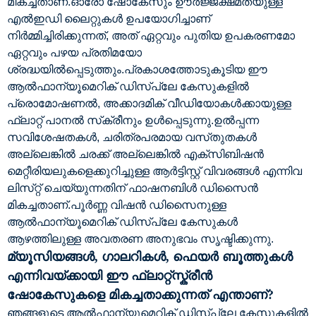
മികച്ചതാണ്.ഓരോ ഷോകേസും ഊർജ്ജക്ഷമതയുള്ള
എൽഇഡി ലൈറ്റുകൾ ഉപയോഗിച്ചാണ്
നിർമ്മിച്ചിരിക്കുന്നത്, അത് ഏറ്റവും പുതിയ ഉപകരണമോ
ഏറ്റവും പഴയ പ്രതിമയോ
ശ്രദ്ധയിൽപ്പെടുത്തും.പ്രകാശത്തോടുകൂടിയ ഈ
ആൽഫാന്യൂമെറിക് ഡിസ്‌പ്ലേ കേസുകളിൽ
പ്രൊമോഷണൽ, അക്കാദമിക് വീഡിയോകൾക്കായുള്ള
ഫ്ലാറ്റ് പാനൽ സ്‌ക്രീനും ഉൾപ്പെടുന്നു.ഉൽപ്പന്ന
സവിശേഷതകൾ, ചരിത്രപരമായ വസ്‌തുതകൾ
അല്ലെങ്കിൽ ചരക്ക് അല്ലെങ്കിൽ എക്‌സിബിഷൻ
മെറ്റീരിയലുകളെക്കുറിച്ചുള്ള ആർട്ടിസ്റ്റ് വിവരങ്ങൾ എന്നിവ
ലിസ്‌റ്റ് ചെയ്യുന്നതിന് ഫാഷനബിൾ ഡിസൈൻ
മികച്ചതാണ്.പൂർണ്ണ വിഷൻ ഡിസൈനുള്ള
ആൽഫാന്യൂമെറിക് ഡിസ്‌പ്ലേ കേസുകൾ
ആഴത്തിലുള്ള അവതരണ അനുഭവം സൃഷ്ടിക്കുന്നു.
മ്യൂസിയങ്ങൾ, ഗാലറികൾ, ഫെയർ ബൂത്തുകൾ
എന്നിവയ്ക്കായി ഈ ഫ്ലാറ്റ്സ്ക്രീൻ
ഷോകേസുകളെ മികച്ചതാക്കുന്നത് എന്താണ്?
ഞങ്ങളുടെ ആൽഫാന്യൂമെറിക് ഡിസ്‌പ്ലേ കേസുകളിൽ