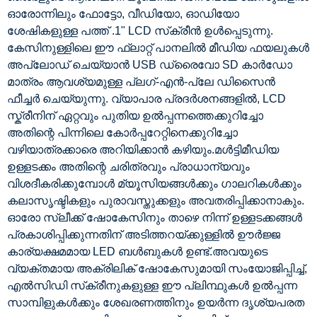
ഓരോന്നിലും ഫോട്ടോ, വീഡിയോ, ഓഡിയോ
ശേഷികളുള്ള പത്ത് .1" LCD സ്‌ക്രീൻ ഉൾപ്പെടുന്നു.
കേസിനുള്ളിലെ ഈ ഫ്ലാറ്റ് പാനലിൽ മീഡിയ ഫയലുകൾ
അപ്‌ലോഡ് ചെയ്യാൻ USB ഡ്രൈവോ SD കാർഡോ
മാത്രം ആവശ്യമുള്ള പ്ലഗ്-എൻ-പ്ലേ ഡിസൈൻ
ഫീച്ചർ ചെയ്യുന്നു. വ്യാപാര പ്രദർശനങ്ങളിൽ, LCD
സ്ക്രീനിന് ഏറ്റവും പുതിയ ഉൽപ്പന്നത്തെക്കുറിച്ചോ
അതിന്റെ പിന്നിലെ കോർപ്പറേറ്റിനെക്കുറിച്ചോ
വഴിയാത്രക്കാരെ അറിയിക്കാൻ കഴിയും.മൾട്ടിമീഡിയ
ഉള്ളടക്കം അതിന്റെ ചരിത്രവും പ്രാധാന്യവും
വിശദീകരിക്കുമ്പോൾ മ്യൂസിയങ്ങൾക്കും ഗാലറികൾക്കും
കലാസൃഷ്ടികളും പുരാവസ്തുക്കളും അവതരിപ്പിക്കാനാകും.
ഓരോ സ്ലീക്ക് ഷോകേസിനും താഴെ നിന്ന് ഉള്ളടക്കങ്ങൾ
പ്രകാശിപ്പിക്കുന്നതിന് അടിത്തറയ്ക്കുള്ളിൽ ഊർജ്ജ
കാര്യക്ഷമമായ LED ബൾബുകൾ ഉണ്ട്.അവയുടെ
വ്യക്തമായ അക്രിലിക് ഷോകേസുമായി സംയോജിപ്പിച്ച്,
എൽസിഡി സ്‌ക്രീനുകളുള്ള ഈ പ്ലിന്ഥുകൾ ഉൽപ്പന്ന
സാമ്പിളുകൾക്കും ശേഖരണത്തിനും ഉയർന്ന ദൃശ്യപരത