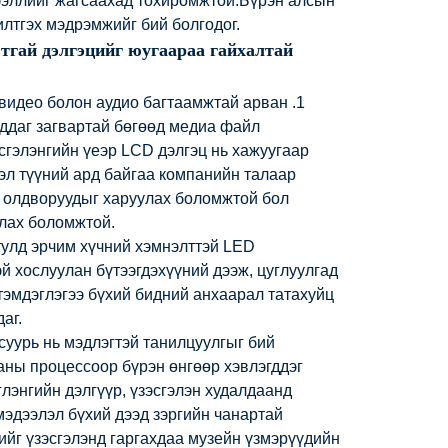
ээллийг жагсаахад тохиромжтой.Бүрэн алсын
 илтгэх мэдрэмжийг бий болгодог.
втгай дэлгэцийг юугаараа гайхалтай
 видео болон аудио багтаамжтай арван .1
гддаг загвартай бөгөөд медиа файл
сгэлэнгийн үеэр LCD дэлгэц нь хажуугаар
вэл түүний ард байгаа компанийн талаар
, олдворуудыг харуулах боломжтой бол
рлах боломжтой.
 тулд эрчим хүчний хэмнэлттэй LED
й хослуулан бүтээгдэхүүний дээж, цуглуулгад
тэмдэглэгээ бүхий бидний анхаарал татахуйц
аг.
суурь нь мэдлэгтэй танилцуулгыг бий
аны процессоор бүрэн өнгөөр ​​хэвлэгддэг
глэнгийн дэлгүүр, үзэсгэлэн худалдаанд
эдээлэл бүхий дээд зэргийн чанартай
сийг үзэсгэлэнд гаргахдаа музейн үзмэрүүдийн