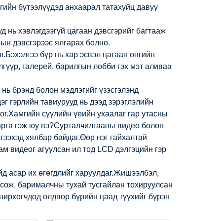
гийн бүтээлүүдэд анхаарал татахуйц давуу
д нь хэвлэгдээгүй цагаан дэвсгэрийг багтааж
рын дэвсгэрээс ялгарах болно.
.Бэхэлгээ бүр нь хар эсвэл цагаан өнгийн
лгүүр, галерей, барилгын лобби гэх мэт аливаа
 нь брэнд болон мэдлэгийг үзэсгэлэнд
эг гэрлийн тавиурууд нь дээд зэрэглэлийн
ог.Хамгийн сүүлийн үеийн ухаалаг гар утасны
арга гэж юу вэ?Сурталчилгааны видео болон
гээхэд хялбар байдаг.Өөр нэг гайхалтай
ам видеог агуулсан ил тод LCD дэлгэцийн гэр
йд асар их өгөгдлийг харуулдаг.Жишээлбэл,
нсож, барималчны тухай тусгайлан тохируулсан
нирхогчдод олдвор бүрийн цаад түүхийг бүрэн