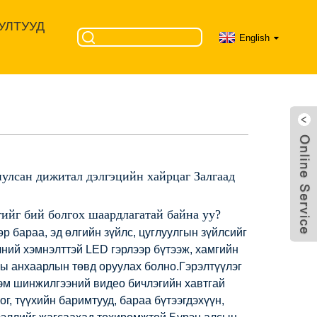
УЛТУУД
English
н
иулсан дижитал дэлгэцийн хайрцаг Залгаад
гийг бий болгох шаардлагатай байна уу?
р бараа, эд өлгийн зүйлс, цуглуулгын зүйлсийг
чний хэмнэлттэй LED гэрлээр бүтээж, хамгийн
ы анхаарлын төвд оруулах болно.Гэрэлтүүлэг
дэм шинжилгээний видео бичлэгийн хавтгай
ог, түүхийн баримтууд, бараа бүтээгдэхүүн,