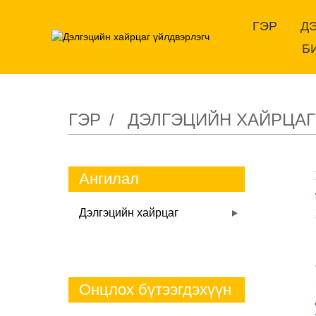
ГЭР
Д
Б
ГЭР
ДЭЛГЭЦИЙН ХАЙРЦАГ
Ангилал
Дэлгэцийн хайрцаг
Онцлох бүтээгдэхүүн