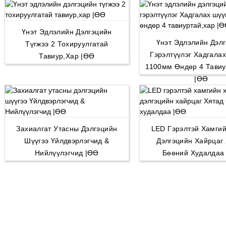
Үнэт Эдлэлийн Дэлгэцийн
Үнэт Эдлэлийн Дэл
Түгжээ 2 Тохируулгатай
Гэрэлтүүлэг Хадгалах
Тавиур,хар |ӨӨ
1100мм Өндөр 4 Тавиу
|ӨӨ
Захиалгат Утасны Дэлгэцийн
LED Гэрэлтэй Хамги
Шүүгээ Үйлдвэрлэгчид &
Дэлгэцийн Хайрцаг
Нийлүүлэгчид |ӨӨ
Бөөний Худалдаа