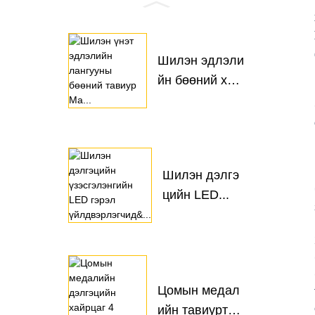
Шилэн эдлэли
йн бөөний худ
алдаа...
Шилэн дэлгэ
цийн LED...
Цомын медал
ийн тавиурта