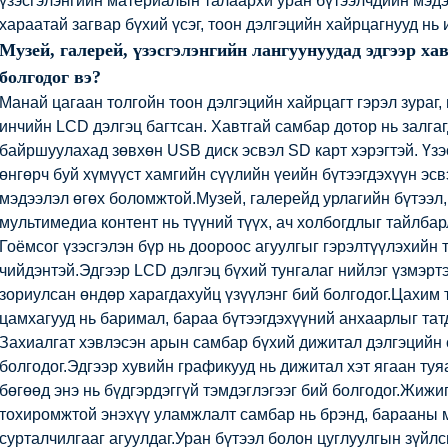
үзэсгэлэнгийн материалын талаархи уран бүтээлчдийн мэд
хараатай загвар бүхий үсэг, тоон дэлгэцийн хайрцагнууд нь
Музей, галерей, үзэсгэлэнгийн лангуунуудад эдгээр ха
болгодог вэ?
Манай цагаан толгойн тоон дэлгэцийн хайрцагт гэрэл зураг,
инчийн LCD дэлгэц багтсан. Хавтгай самбар дотор нь залга
байршуулахад зөвхөн USB диск эсвэл SD карт хэрэгтэй. Үзэ
өнгөрч буй хүмүүст хамгийн сүүлийн үеийн бүтээгдэхүүн эс
мэдээлэл өгөх боломжтой.Музей, галерейд урлагийн бүтээл
мультимедиа контент нь түүний түүх, ач холбогдлыг тайлба
Гоёмсог үзэсгэлэн бүр нь доороос агуулгыг гэрэлтүүлэхийн
чийдэнтэй.Эдгээр LCD дэлгэц бүхий тунгалаг нийлэг үзмэртэ
зориулсан өндөр харагдахуйц үзүүлэнг бий болгодог.Цахим 
цамхагууд нь баримал, бараа бүтээгдэхүүний анхаарлыг татд
Захиалгат хэвлэсэн арын самбар бүхий дижитал дэлгэцийн 
болгодог.Эдгээр хувийн графикууд нь дижитал хэт ягаан туя
бөгөөд энэ нь бүдгэрдэггүй тэмдэглэгээг бий болгодог.Жижи
тохиромжтой энэхүү уламжлалт самбар нь брэнд, барааны м
сурталчилгааг агуулдаг.Уран бүтээл болон цуглуулгын зүйл