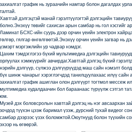
захиалгат график нь зураачийн намтар болон дагалдах урла
талтай.
Хавтгай дэлгэцтэй манай гэрэлтүүлэгтэй дэлгэцийн тавиуруу
болно.Энэхүү төвийг сахисан арын самбар нь гол хэсгийг а
Ламинат БСХС-ийн суурь дээр орчин үеийн электрон хайрцаг
гөлгөр, гялгар өнгөлгөөтэй.Энэхүү орчин үеийн загвар нь дэ
үзмэрт мэргэжлийн ур чадвар нэмдэг.
Цахим тэмдэглэгээ бүхий мультимедиа дэлгэцийн тавиурууд
орлуулах хэмжүүрийг авчирдаг.Хавтгай дэлгэц бүхий гэрэлтд
нэрийн дэлгүүр, сүлжээ дэлгүүрүүдэд маш сайн нэмэлт болд
бүх шинж чанарыг хэрэглэгчдэд танилцуулахаас илүү сайн 
захиалгат график ашиглан олон дэлгүүрт тогтмол мессеж ил
мултимедиа худалдаачин бол бараанаас түрүүлж сэтгэл тат
юм.
Музей дэх боловсролын хавтгай дэлгэц нь нэг авсаархан за
зочдод түүхэн цээж баримал үзэж, дүрсний тухай видеог со
самбар дээрээс үзэх боломжтой.Оюутнууд болон түүхийн со
эхээр нь өгөөрэй.