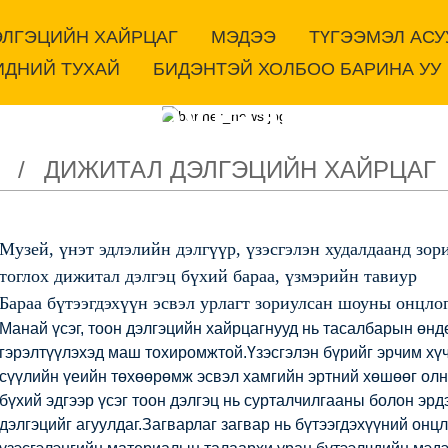
ЭЛГЭЦИЙН ХАЙРЦАГ
МЭДЭЭ
ТҮГЭЭМЭЛ АСУ
ИДНИЙ ТУХАЙ
БИДЭНТЭЙ ХОЛБОО БАРИНА УУ
Манай бүтээгдэхүү
ДИЖИТАЛ ДЭЛГЭЦИЙН ХАЙРЦАГ
Музей, үнэт эдлэлийн дэлгүүр, үзэсгэлэн худалдаанд зор
тоглох дижитал дэлгэц бүхий бараа, үзмэрийн тавиур
Бараа бүтээгдэхүүн эсвэл урлагт зориулсан шоуны онцло
Манай үсэг, тоон дэлгэцийн хайрцагнууд нь тасалбарын өндө
гэрэлтүүлэхэд маш тохиромжтой.Үзэсгэлэн бүрийг эрчим хү
сүүлийн үеийн төхөөрөмж эсвэл хамгийн эртний хөшөөг олн
бүхий эдгээр үсэг тоон дэлгэц нь сурталчилгааны болон эр
дэлгэцийг агуулдаг.Загварлаг загвар нь бүтээгдэхүүний онцл