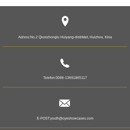
Adress:
No.2 Qiuxizhonglu Huiyang-distriktet, Huizhou, Kina
Telefon:
0086-13691865117
E-POST:
youth@oyeshowcases.com