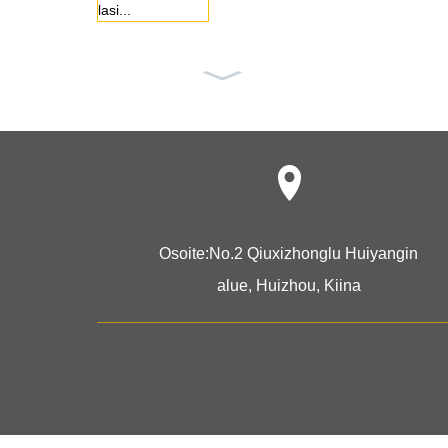
Koruvitrii
nin esitte
ly...
Osoite:
No.2 Qiuxizhonglu Huiyangin
alue, Huizhou, Kiina
Tukkukaupan v
ähittäiskaupan
näyttö noin...