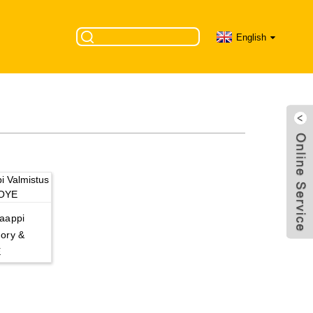
English
aappi
tory &
E