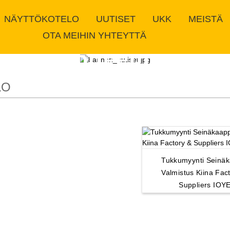
NÄYTTÖKOTELO
UUTISET
UKK
MEISTÄ
OTA MEIHIN YHTEYTTÄ
Tuotteemme
LO
Tukkumyynti Seinäk
Valmistus Kiina Fac
Suppliers IOY