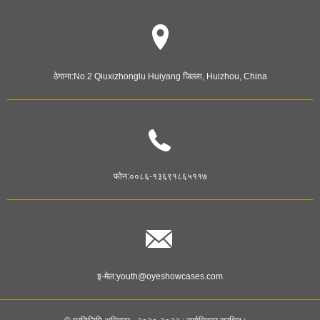
ठेगाना:
No.2 Qiuxizhonglu Huiyang जिल्ला, Huizhou, China
फोन:
००८६-१३६९१८६५११७
इ-मेल:
youth@oyeshowcases.com