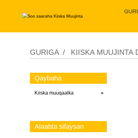
GUR
GURIGA
KIISKA MUUJINTA
Qaybaha
Kiiska muuqaalka
Alaabta sifaysan