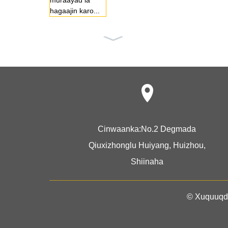
bka w...
Bandhiga alaa
bta qurxinta...
Cinwaanka:
No.2 Degmada
Qiuxizhonglu Huiyang, Huizhou,
Bandhiga tafaa
Shiinaha
riiqda jumlada
ee...
© Xuquuqda