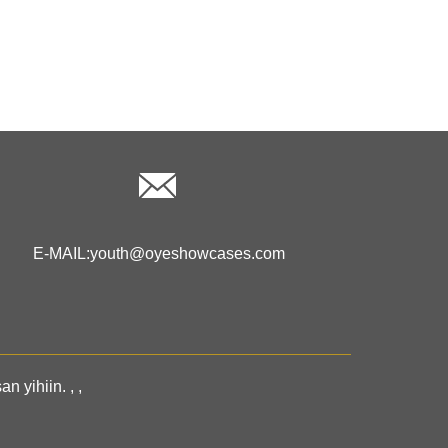
E-MAIL:
youth@oyeshowcases.com
n yihiin.
, ,