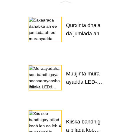
Qurxinta dhala
da jumlada ah
Muujinta mura
ayadda LED-k
a
Kiiska bandhig
a bilada kooba