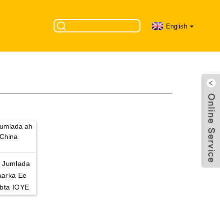
English
a Jumlada
aarka Ee
bta IOYE