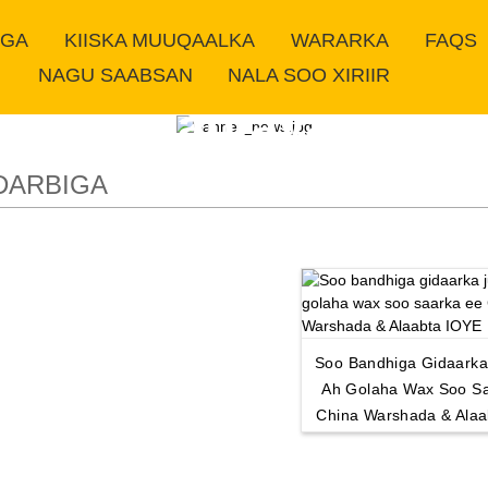
IGA
KIISKA MUUQAALKA
WARARKA
FAQS
NAGU SAABSAN
NALA SOO XIRIIR
Alaabtayada
 DARBIGA
Soo Bandhiga Gidaark
Ah Golaha Wax Soo S
China Warshada & Alaa