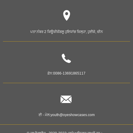
ਪਤਾ:
ਨੰਬਰ 2 ਕਿਊਜ਼ੀਜ਼ੋਂਗਲੂ ਹੁਇਯਾਂਗ ਜ਼ਿਲ੍ਹਾ, ਹੁਈਜ਼ੋ, ਚੀਨ
ਫ਼ੋਨ:
0086-13691865117
ਈ - ਮੇਲ:
youth@oyeshowcases.com