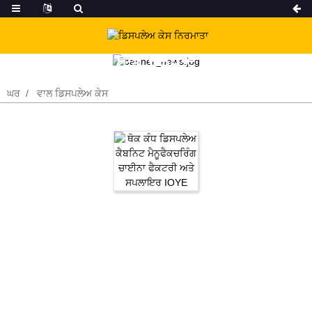
ਸਾਡੇ ਉਤਪਾਦ
ਘਰ
ਵਾਲ ਡਿਸਪਲੇਅ ਕੇਸ