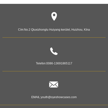
Cím:
No.2 Qiuxizhonglu Huiyang kerület, Huizhou, Kína
Telefon:
0086-13691865117
EMAIL:
youth@oyeshowcases.com