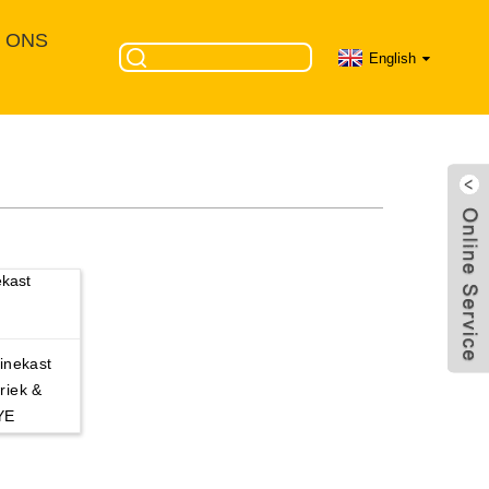
 ONS
English
inekast
riek &
YE