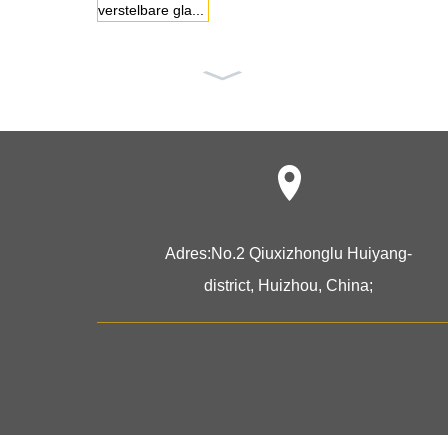
Sieraden vitrin
e display ...
Adres:
No.2 Qiuxizhonglu Huiyang-
district, Huizhou, China;
Groothandel re
tail display ca...