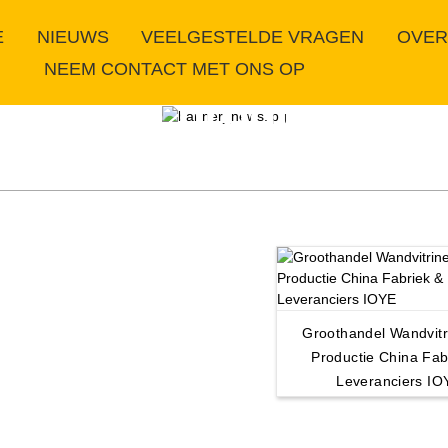
E
NIEUWS
VEELGESTELDE VRAGEN
OVER
NEEM CONTACT MET ONS OP
Onze producten
Groothandel Wandvitr
Productie China Fab
Leveranciers IO