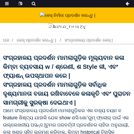
ଆମର ଉତ୍ପାଦଗୁଡିକ |
ଘର
କେସ୍ ପ୍ରଦର୍ଶନ କରନ୍ତୁ |
ସଂଗ୍ରହାଳୟ ପ୍ରଦର୍ଶନ କେସ୍ |
ସଂଗ୍ରହାଳୟ ପ୍ରଦର୍ଶନ ମାମଲାଗୁଡ଼ିକ ମୂଲ୍ୟବାନ କଳା
କିମ୍ବା ବ୍ୟବସାୟ w / ଶ୍ରେଣୀ, ଶ Style ଳୀ, ଏବଂ
ଫ୍ୟାଶନ୍ ଉପସ୍ଥାପନ କରେ |
ସଂଗ୍ରହାଳୟ ପ୍ରଦର୍ଶନ ମାମଲାଗୁଡ଼ିକ ସର୍ବାଧିକ
ଦୃଶ୍ୟମାନତା ବଜାୟ ରଖିବାବେଳେ କଳାକୃତି ଏବଂ ପୁରାତନ
ସାମଗ୍ରୀକୁ ସୁରକ୍ଷା ଦେଇଥାଏ |
ଆମେ ସଂଗ୍ରହାଳୟ ପ୍ରଦର୍ଶନୀ ମାମଲାଗୁଡ଼ିକର ଏକ ବାହ୍ୟ ଚୟନ ବ
feature ଶିଷ୍ଟ୍ୟ ଯାହାକି ଯେକ show ଣସି ଶୋ’ରୁମ୍ ଫ୍ଲୋର୍ ପାଇଁ ଏକ
ଉଲ୍ଲେଖନୀୟ ପସନ୍ଦ |ତୁମର ପରବର୍ତ୍ତୀ ପ୍ରଦର୍ଶନର ଚାହିଦା ଅନୁଯାୟୀ,
କଳା ଖଣ୍ଡ ସହିତ ଭ୍ରମଣ କରିବାକୁ, କିମ୍ବା historical ତିହାସିକ