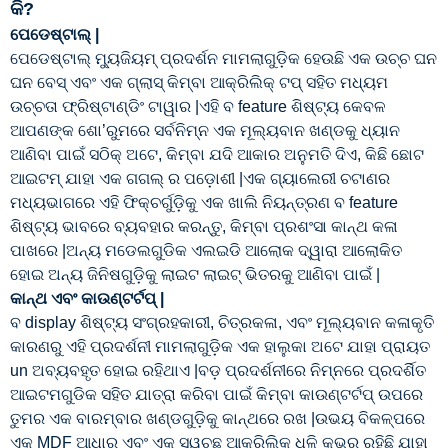
କି?
ପେଡେଷ୍ଟାଲ୍ |
ପେଡେଷ୍ଟାଲ୍ ମ୍ୟୁଜିୟମ୍ ପ୍ରଦର୍ଶନ ମାମଲାଗୁଡ଼ିକ ହେଉଛି ଏକ ଉଚ୍ଚ ଘନ
ଘନ ବେସ୍ ଏବଂ ଏକ ଗ୍ଲାସ୍ କିମ୍ବା ଆକ୍ରିଲିକ୍ ଟପ୍ ସହିତ ମଧ୍ୟମ
ଉଚ୍ଚତା ଫ୍ରିଷ୍ଟାଣ୍ଡିଂ ଟାୱାର |ଏହି ବ feature ଶିଷ୍ଟ୍ୟ କେବଳ
ଆପଣଙ୍କ ଶୋ’ରୁମରେ ସର୍ବନିମ୍ନ ଏକ ମୂଲ୍ୟବାନ ଖଣ୍ଡକୁ ଧ୍ୟାନ
ଆଣିବା ପାଇଁ ସଠିକ୍ ଅଟେ, କିମ୍ବା ଯଦି ଆକାର ଅନୁମତି ଦିଏ, କିଛି ଛୋଟ
ଆଇଟମ୍ ଯାହା ଏକ ଗଗଲ୍ ର ପଡ଼ୋଶୀ |ଏକ ଗ୍ୟାଲେରୀ ଚଟାଣର
ମଧ୍ୟଭାଗରେ ଏହି ଫିକ୍ଚର୍ଗୁଡ଼ିକୁ ଏକ ଖାଲି ନିୟନ୍ତ୍ରଣ ବ feature
ଶିଷ୍ଟ୍ୟ ଭାବରେ ବ୍ୟବହାର କରନ୍ତୁ, କିମ୍ବା ପ୍ରଶଂସା କାନ୍ଥ କଳା
ପାଖରେ |ଅନ୍ୟ ମଡେଲଗୁଡିକ ଏଲଇଡି ଆଲୋକ ଦ୍ୱାରା ଆଲୋକିତ
ହୋଇ ଅନ୍ୟ ଜିନିଷଗୁଡ଼ିକୁ ଲାଇଟ ଲାଇଟ୍ ଭିତରକୁ ଆଣିବା ପାଇଁ |
କାନ୍ଥ ଏବଂ କାଉଣ୍ଟର୍ଟପ୍ |
ବ display ଶିଷ୍ଟ୍ୟ ସଂଗ୍ରହକାରୀ, ଚିତ୍ରକଳା, ଏବଂ ମୂଲ୍ୟବାନ କଳାକୃତି
କାରଣରୁ ଏହି ପ୍ରଦର୍ଶନୀ ମାମଲାଗୁଡ଼ିକ ଏକ ହାଲୁକା ଅଟେ ଯାହା ପ୍ରାୟତ
un ଅବ୍ୟବହୃତ ହୋଇ ରହିଥାଏ |ବଡ଼ ପ୍ରଦର୍ଶନୀରେ ନିମ୍ନରେ ପ୍ରଦର୍ଶିତ
ଆଇଟମଗୁଡିକ ସହିତ ଯାତ୍ରା କରିବା ପାଇଁ କିମ୍ବା କାଉଣ୍ଟର୍ଟପ୍ ଉପରେ
ତୁମର ଏକ ବାରମ୍ବାର ଖଣ୍ଡଗୁଡ଼ିକୁ କାନ୍ଥରେ ରଖ |ଉଭୟ ବିକଳ୍ପରେ
ଏକ MDF ଆଧାର ଏବଂ ଏକ ସ୍ୱଚ୍ଛ ଆକ୍ରିଲିକ୍ ଧୂଳି କଭର ରହିଛି ଯାହା