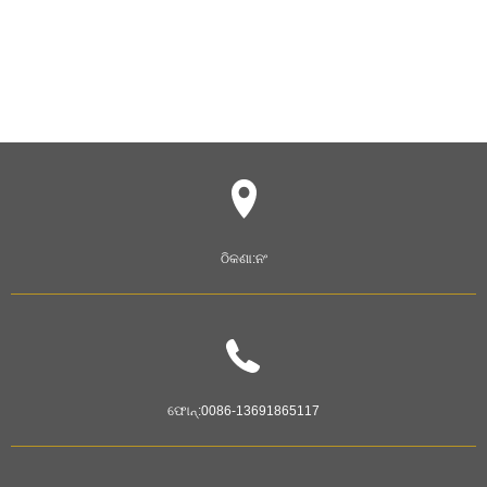
ଠିକଣା:
ନଂ
ଫୋନ୍:
0086-13691865117