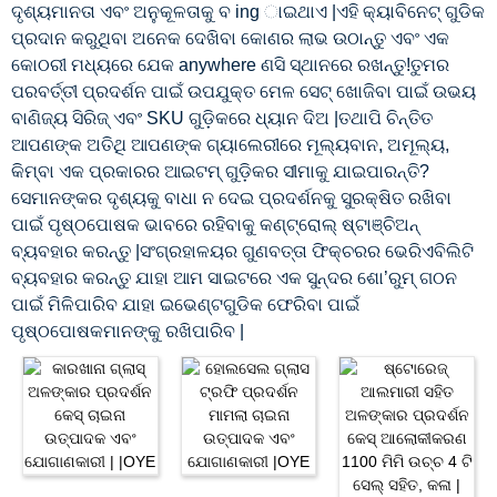
ଦୃଶ୍ୟମାନତା ଏବଂ ଅନୁକୂଳତାକୁ ବ ing ାଇଥାଏ |ଏହି କ୍ୟାବିନେଟ୍ ଗୁଡିକ
ପ୍ରଦାନ କରୁଥିବା ଅନେକ ଦେଖିବା କୋଣର ଲାଭ ଉଠାନ୍ତୁ ଏବଂ ଏକ
କୋଠରୀ ମଧ୍ୟରେ ଯେକ anywhere ଣସି ସ୍ଥାନରେ ରଖନ୍ତୁ!ତୁମର
ପରବର୍ତ୍ତୀ ପ୍ରଦର୍ଶନ ପାଇଁ ଉପଯୁକ୍ତ ମେଳ ସେଟ୍ ଖୋଜିବା ପାଇଁ ଉଭୟ
ବାଣିଜ୍ୟ ସିରିଜ୍ ଏବଂ SKU ଗୁଡ଼ିକରେ ଧ୍ୟାନ ଦିଅ |ତଥାପି ଚିନ୍ତିତ
ଆପଣଙ୍କ ଅତିଥି ଆପଣଙ୍କ ଗ୍ୟାଲେରୀରେ ମୂଲ୍ୟବାନ, ଅମୂଲ୍ୟ,
କିମ୍ବା ଏକ ପ୍ରକାରର ଆଇଟମ୍ ଗୁଡ଼ିକର ସୀମାକୁ ଯାଇପାରନ୍ତି?
ସେମାନଙ୍କର ଦୃଶ୍ୟକୁ ବାଧା ନ ଦେଇ ପ୍ରଦର୍ଶନକୁ ସୁରକ୍ଷିତ ରଖିବା
ପାଇଁ ପୃଷ୍ଠପୋଷକ ଭାବରେ ରହିବାକୁ କଣ୍ଟ୍ରୋଲ୍ ଷ୍ଟାଞ୍ଚିଅନ୍
ବ୍ୟବହାର କରନ୍ତୁ |ସଂଗ୍ରହାଳୟର ଗୁଣବତ୍ତା ଫିକ୍ଚରର ଭେରିଏବିଲିଟି
ବ୍ୟବହାର କରନ୍ତୁ ଯାହା ଆମ ସାଇଟରେ ଏକ ସୁନ୍ଦର ଶୋ’ରୁମ୍ ଗଠନ
ପାଇଁ ମିଳିପାରିବ ଯାହା ଇଭେଣ୍ଟଗୁଡିକ ଫେରିବା ପାଇଁ
ପୃଷ୍ଠପୋଷକମାନଙ୍କୁ ରଖିପାରିବ |