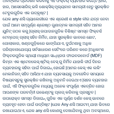
ଅଳଙ୍କାର ପ୍ରଦର୍ଶନ କରିବାକୁ ଏହି ଫିକ୍ଚର୍ ବ୍ୟବହାର କରନ୍ତି |ହାର,
ହାର, ଆସେସୋରିଜ୍ ଭଳି ଶୋକ୍ସିସ୍ ମୂଲ୍ୟବାନ ସାମଗ୍ରୀ ହେତୁ ସୁରକ୍ଷିତ
ଟେବୁଲଗୁଡିକ ଏକ ଉତ୍କୃଷ୍ଟ |
ଯେକ any ଣସି ଗ୍ୟାଲେରୀରେ ଏକ ଶ୍ରେଣୀ ଶ style ଳୀର ଯତ୍ନ ନେବା
ପାଇଁ ଆମେ ସମ୍ପୂର୍ଣ୍ଣ ଶ୍ରେଷ୍ଠ ଗୁଣାତ୍ମକ ସାମଗ୍ରୀ ସହିତ ଆମର
ୟୁନିଟ୍ ଗଠନ କରୁ |ଗ୍ଲାସ୍ ଉପାଦାନଗୁଡିକ ବିଶିଷ୍ଟ ସମସ୍ତ ଫିକ୍ଚର୍ସ
ଟେମ୍ପେଡ୍ ଗ୍ଲାସ୍ ସହିତ ନିର୍ମିତ, ଯାହା ସୁରକ୍ଷିତ ଭାବରେ ଛୋଟ,
ଗୋଲାକାର, ଖଣ୍ଡଗୁଡ଼ିକରେ ଭାଙ୍ଗିଯାଏ, ଦୁର୍ଘଟଣାକୁ ଅଧିକ
ପରିଚାଳନାଯୋଗ୍ୟ ସର୍ବସାଧାରଣ ସେଟିଂରେ ପରିଣତ କରେ |ଅଧିକାଂଶ
ଫିକ୍ଚରଗୁଡିକ ସ୍ଥାୟୀ ମଧ୍ୟମ ସାନ୍ଧ୍ରତା ଫାଇବରବୋର୍ଡ (MDF)
କିମ୍ବା ଏକ ଷ୍ଟେନଲେସ୍ ଷ୍ଟିଲ୍ ବେସ୍ ରୁ ନିର୍ମିତ ଯାହାକି ଦୀର୍ଘ ଦିନର
ବ୍ୟବହାରକୁ ସହିବା ପାଇଁ ଡିଜାଇନ୍ ହୋଇଛି |ଆମର କେସ୍ ଏକ ଲକିଂ
ମେକାନିଜମ୍ ସହିତ ଆସିଥାଏ ଯାହା ବ୍ୟବସାୟକୁ ଅବହେଳିତ ସମୟରେ
ବିଷୟବସ୍ତୁକୁ ସୁରକ୍ଷିତ ରଖିବାକୁ ଅନୁମତି ଦେଇଥାଏ |ସହଜ ବ୍ୟବହାର
ପାଇଁ, ଏହି ଫିକ୍ଚରଗୁଡିକ ମଧ୍ୟରୁ ଅନେକ ସଂପୂର୍ଣ୍ଣ ଏକତ୍ରିତ ହୋଇ
ଆପଣଙ୍କ ପରବର୍ତ୍ତୀ ଇଭେଣ୍ଟକୁ ପ୍ଲଗ୍ କରିବାକୁ ପ୍ରସ୍ତୁତ |
ଉପରୋକ୍ତ ସମସ୍ତ ଡିଜାଇନ୍ ଗୁଡିକ ଏକ ପୂର୍ଣ୍ଣ ଦର୍ଶନ କେସ୍ ଭାବରେ
ବ୍ୟବହୃତ ହେବା ପାଇଁ ଉଦ୍ଦିଷ୍ଟ |ଯେକ Any ଣସି ଆଇଟମ୍ ଯାହା ଭିତରେ
ରଖାଯାଇଥାଏ, ଯେକ any ଣସି କୋଣରୁ ଦେଖାଯିବାକୁ ଥିବା ଅବସ୍ଥାରେ,