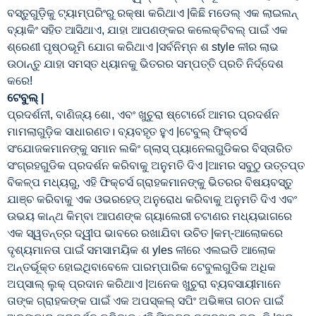
ବସ୍ତୁଗୁଡ଼ିକୁ ଟ୍ୟାମ୍ପରିଂରୁ ରକ୍ଷା କରିଥାଏ |କିଛି ମଡେଲ୍ ଏକ ଲାଇଲନ୍
ବ୍ୟାକିଂ ସହିତ ଆସିଥାଏ, ଯାହା ଆପଣଙ୍କର କଲେକ୍ଟିବଲ୍ ପାଇଁ ଏକ
ଶ୍ରେଣୀ ପୃଷ୍ଠଭୂମି ଯୋଗ କରିଥାଏ |ସର୍ବନିମ୍ନ ଶ style ଳୀର ଲାଭ
ଉଠାନ୍ତୁ ଯାହା ସମସ୍ତ ଧ୍ୟାନକୁ ଭିତରର ସମ୍ପତ୍ତି ପ୍ରତି ନିର୍ଦ୍ଦେଶ
କରେ!
ଟେବୁଲ୍ |
ପ୍ରଦର୍ଶନୀ, ବାଣିଜ୍ୟ ଶୋ, ଏବଂ ଖୁଚୁରା ଷ୍ଟୋର୍ରେ ଆମର ପ୍ରଦର୍ଶନ
ମାମଲାଗୁଡ଼ିକ ସାଧାରଣତ। ବ୍ୟବହୃତ ହୁଏ |ଟେବୁଲ୍ ଫିକ୍ଚର୍ସ
ସଂଯୋଜକମାନଙ୍କୁ ସମାନ ଲକିଂ ଗ୍ଲାସ୍ ପ୍ୟାନେଲଗୁଡିକର ବିସ୍ତାରିତ
ସଂଗ୍ରହଗୁଡିକ ପ୍ରଦର୍ଶନ କରିବାକୁ ଅନୁମତି ଦିଏ |ଆମର ସବୁଠୁ ଉତ୍ତପ୍ତ
ବିକଳ୍ପ ମଧ୍ୟରୁ, ଏହି ଫିକ୍ଚର୍ସ ଗ୍ରାହକମାନଙ୍କୁ ଭିତରର ବିଷୟବସ୍ତୁ
ଯାଞ୍ଚ କରିବାକୁ ଏକ ଓଭରହେଡ୍ ଅନୁରୋଧ କରିବାକୁ ଅନୁମତି ଦିଏ ଏବଂ
ଉଭୟ କାନ୍ଥ କିମ୍ବା ଆପଣଙ୍କ ଗ୍ୟାଲେରୀ ଚଟାଣର ମଧ୍ୟଭାଗରେ
ଏକ ସ୍ୱତନ୍ତ୍ର ଦ୍ୱୀପ ଭାବରେ ରଖାଯିବା ଉଚିତ |କମ୍-ଆଲୋକରେ
ଦୃଶ୍ୟମାନତା ପାଇଁ ସମସାମୟିକ ଶ yles ଳୀରେ ଏଲଇଡି ଆଲୋକ
ଅନ୍ତର୍ଭୂକ୍ତ ହୋଇଥିବାବେଳେ ପାରମ୍ପାରିକ ଟେବୁଲଗୁଡିକ ଅଧିକ
ଅପ୍ସାଲ୍ ଲୁକ୍ ପ୍ରଦାନ କରିଥାଏ |ଅନେକ ଖୁଚୁରା ବ୍ୟବସାୟୀମାନେ
ତାଙ୍କ ଗ୍ରାହକଙ୍କ ପାଇଁ ଏକ ଅପସ୍କଲ୍ ସପିଂ ଅଭିଜ୍ଞତା ଗଠନ ପାଇଁ