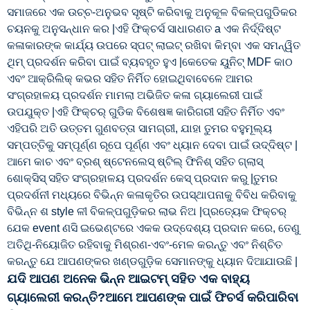
ସମାଜରେ ଏକ ଉଚ୍ଚ-ଅନୁଭବ ସୃଷ୍ଟି କରିବାକୁ ଅନୁକୂଳ ବିକଳ୍ପଗୁଡିକର
ଚୟନକୁ ଅନୁସନ୍ଧାନ କର |ଏହି ଫିକ୍ଚର୍ସ ସାଧାରଣତ a ଏକ ନିର୍ଦ୍ଦିଷ୍ଟ
କଳାକାରଙ୍କ କାର୍ଯ୍ୟ ଉପରେ ସ୍ପଟ୍ ଲାଇଟ୍ ରଖିବା କିମ୍ବା ଏକ ସମନ୍ୱିତ
ଥିମ୍ ପ୍ରଦର୍ଶନ କରିବା ପାଇଁ ବ୍ୟବହୃତ ହୁଏ |କେତେକ ୟୁନିଟ୍ MDF କାଠ
ଏବଂ ଆକ୍ରିଲିକ୍ କଭର ସହିତ ନିର୍ମିତ ହୋଇଥିବାବେଳେ ଆମର
ସଂଗ୍ରହାଳୟ ପ୍ରଦର୍ଶନ ମାମଲା ଅଭିଜିତ କଳା ଗ୍ୟାଲେରୀ ପାଇଁ
ଉପଯୁକ୍ତ |ଏହି ଫିକ୍ଚର୍ ଗୁଡିକ ବିଶେଷଜ୍ଞ କାରିଗରୀ ସହିତ ନିର୍ମିତ ଏବଂ
ଏହିପରି ଅତି ଉତ୍ତମ ଗୁଣବତ୍ତା ସାମଗ୍ରୀ, ଯାହା ତୁମର ବହୁମୂଲ୍ୟ
ସମ୍ପତ୍ତିକୁ ସମ୍ପୂର୍ଣ୍ଣ ରୂପେ ପୂର୍ଣ୍ଣ ଏବଂ ଧ୍ୟାନ ଦେବା ପାଇଁ ଉଦ୍ଦିଷ୍ଟ |
ଆମେ କାଚ ଏବଂ ବ୍ରଶ୍ ଷ୍ଟେନଲେସ୍ ଷ୍ଟିଲ୍ ଫିନିଶ୍ ସହିତ ଗ୍ଲାସ୍
ଶୋକ୍ସିସ୍ ସହିତ ସଂଗ୍ରହାଳୟ ପ୍ରଦର୍ଶନ କେସ୍ ପ୍ରଦାନ କରୁ |ତୁମର
ପ୍ରଦର୍ଶନୀ ମଧ୍ୟରେ ବିଭିନ୍ନ କଳାକୃତିର ଉପସ୍ଥାପନାକୁ ବିବିଧ କରିବାକୁ
ବିଭିନ୍ନ ଶ style ଳୀ ବିକଳ୍ପଗୁଡ଼ିକର ଲାଭ ନିଅ |ପ୍ରତ୍ୟେକ ଫିକ୍ଚର୍
ଯେକ event ଣସି ଇଭେଣ୍ଟରେ ଏକକ ଉଦ୍ଦେଶ୍ୟ ପ୍ରଦାନ କରେ, ତେଣୁ
ଅତିଥି-ନିୟୋଜିତ ରହିବାକୁ ମିଶ୍ରଣ-ଏବଂ-ମେଳ କରନ୍ତୁ ଏବଂ ନିଶ୍ଚିତ
କରନ୍ତୁ ଯେ ଆପଣଙ୍କର ଖଣ୍ଡଗୁଡ଼ିକ ସେମାନଙ୍କୁ ଧ୍ୟାନ ଦିଆଯାଉଛି |
ଯଦି ଆପଣ ଅନେକ ଭିନ୍ନ ଆଇଟମ୍ ସହିତ ଏକ ବାହ୍ୟ
ଗ୍ୟାଲେରୀ କରନ୍ତି?ଆମେ ଆପଣଙ୍କ ପାଇଁ ଫିଚର୍ସ କରିପାରିବା