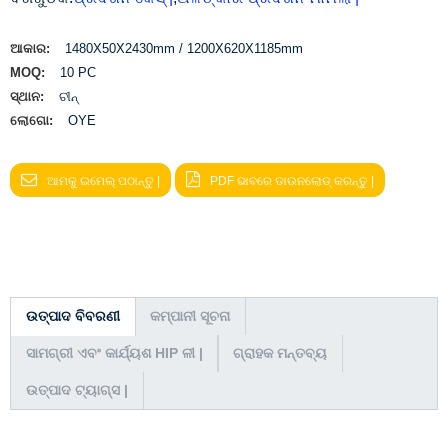
ଆକାର:
1480X50X2430mm / 1200X620X1185mm
MOQ:
10 PC
ସ୍ଥାନ:
ଚୀନ୍
ଲୋଗୋ:
OYE
ଆମକୁ ଇମେଲ୍ ପଠାନ୍ତୁ |
PDF ଭାବରେ ଡାଉନଲୋଡ୍ କରନ୍ତୁ |
ଉତ୍ପାଦ ବିବରଣୀ
କମ୍ପାନୀ ସୂଚନା
ସାମଗ୍ରୀ ଏବଂ କାର୍ଯ୍ୟଶ HIP ଳୀ |
ଗ୍ରାହକ ମନ୍ତବ୍ୟ
ଉତ୍ପାଦ ଟ୍ୟାଗ୍ସ |