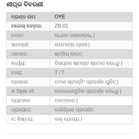
ଶୀଘ୍ର ବିବରଣୀ
ବ୍ରାଣ୍ଡ ନାମ:
OYE
ମଡେଲ୍ ନମ୍ବର:
ZB-01
ରଙ୍ଗ:
ଇନ୍ଧନ ଇଞ୍ଜେକ୍ସନ୍ |
ସାମଗ୍ରୀ:
ତାପମାତ୍ରା ଗ୍ଲାସ |
ଆଲୋକ:
ଷ୍ଟ୍ରିପ୍ ଲାଇଟ୍
କାର୍ଯ୍ୟ:
ଡିସପ୍ଲେ ଷ୍ଟାଣ୍ଡ ଷ୍ଟୋର କରନ୍ତୁ |
ଦେୟ:
T / T
ପ୍ରକାର:
ଚଟାଣ ଷ୍ଟାଣ୍ଡିଂ ପ୍ରଦର୍ଶନ ୟୁନିଟ୍ |
ଶ Style ଳୀ:
ଉପକରଣଗୁଡିକ ପ୍ରଦର୍ଶନ କରନ୍ତୁ |
ବ୍ୟବହାର:
ଅଳଙ୍କାର |
ପ୍ରୟୋଗ:
ବାଣିଜ୍ୟିକ ପ୍ରଦର୍ଶନ
ବ: ଶିଷ୍ଟ୍ୟ:
ଲକ୍ ଯୋଗ୍ୟ |