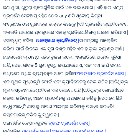
ଜଣାଶୁଣା, ଖୁଚୁରା ଷ୍ଟୋର୍ଗୁଡିକ ପାଇଁ ଏକ ଭଲ ଯୋଗ | ଏହି ହାଇ-ଏଣ୍ଡ୍
ପ୍ରଦର୍ଶନ ସେଟଅପ୍ ସହିତ ଯେକ any ଣସି ଷ୍ଟୋର୍ କିମ୍ବା
ସଂଗ୍ରହାଳୟର ଗୁଣବତ୍ତା ଉନ୍ନତ କରନ୍ତୁ |ଏହି ପ୍ରଦର୍ଶନ କ୍ୟାବିନେଟର
ଏଲଇଡି ଆଲୋକ ପ୍ରକୃତରେ ଏହାକୁ ପ୍ରତିଯୋଗିତାରୁ ଅଲଗା କରିଥାଏ |
ଏହାଦ୍ୱାରା ବସିଲା |
ଅଳଙ୍କାର କ୍ୟାବିନେଟ୍ |
ସାମଗ୍ରୀକୁ ଆଲୋକିତ
କରିବା ପାଇଁ ଭିତରେ ଏକ ସୁନା ଦଣ୍ଡ ସହିତ ଏକ ହାଲୁକା ବ୍ୟାଣ୍ଡ ଅଛି |
ହାଲୋଜେନ ଲ୍ୟାମ୍ପ ସହିତ ତୁଳନା କଲେ, ଏଲଇଡିରେ ଅନେକ ସୁବିଧା
ଅଛି, ସେବା ଜୀବନ 5 ଗୁଣ ବୃଦ୍ଧି କରାଯାଇଥାଏ, ଏବଂ ଏହା ଦୀର୍ଘ ସମୟ
ମଧ୍ୟରେ ଅଧିକ ବ୍ୟୟବହୁଳ ଅଟେ |ବସିବା
ଅଳଙ୍କାର ପ୍ରଦର୍ଶନ କେସ୍ |
ଏକ ପୃଥକ ପୃଷ୍ଠଭୂମି ବୋର୍ଡ ଏବଂ କ୍ୟାବିନେଟକୁ ନେଇ ଗଠିତ |ଅତିଥିଙ୍କ
ମୂଳ କଷ୍ଟୋମାଇଜ୍ ଛବିରେ ଏକ ଲୋଗୋ ଅଛି |ଅତିଥିଙ୍କ ଗୋପନୀୟତା
ରକ୍ଷା କରିବାକୁ, ଆମେ ପ୍ରଦର୍ଶନକୁ ଅପସାରଣ କରିବୁ |ସେଠାରେ କିଛି
ବନ୍ଧୁ ଅଛନ୍ତି ଯାହାକୁ ଆପଣ ଆରମ୍ଭ କରିବାକୁ ପସନ୍ଦ କରନ୍ତି!
କଷ୍ଟମାଇଜ୍ କରିବାକୁ ସ୍ୱାଗତ |
ପରାମର୍ଶିତ ଉତ୍ପାଦଗୁଡିକ:
ଟ୍ରଫି ପ୍ରଦର୍ଶନ କେସ୍ |
ବର୍ଗଗୁଡିକ:
ପ୍ରଦର୍ଶନ କେସ୍ |
,
ଅଳଙ୍କାର ପ୍ରଦର୍ଶନ ମାମଲା |