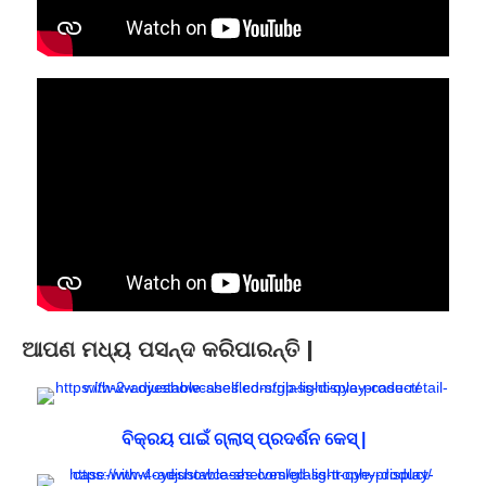
ଆପଣ ମଧ୍ୟ ପସନ୍ଦ କରିପାରନ୍ତି |
ବିକ୍ରୟ ପାଇଁ ଗ୍ଲାସ୍ ପ୍ରଦର୍ଶନ କେସ୍ |