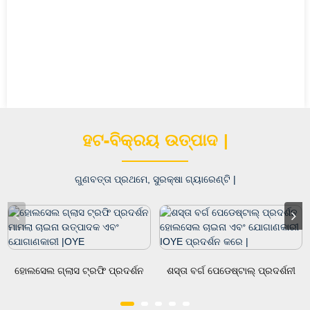
ହଟ-ବିକ୍ରୟ ଉତ୍ପାଦ |
ଗୁଣବତ୍ତା ପ୍ରଥମେ, ସୁରକ୍ଷା ଗ୍ୟାରେଣ୍ଟି |
ହୋଲସେଲ ଗ୍ଲାସ ଟ୍ରଫି ପ୍ରଦର୍ଶନ
ଶସ୍ତା ବର୍ଗ ପେଡେଷ୍ଟାଲ୍ ପ୍ରଦର୍ଶନୀ
ମାମଲା ଚାଇନା ମନୁଫ ...
ହୋଲସେ ...