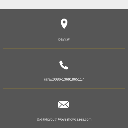
ଠିକଣା:
ନଂ
ଫୋନ୍:
0086-13691865117
ଇ-ମେଲ୍:
youth@oyeshowcases.com