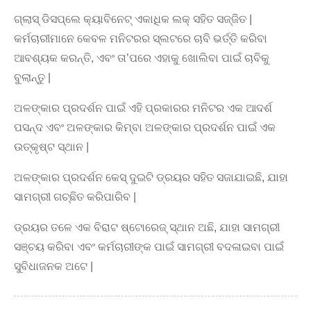
ଗ୍ଲାସ୍ ଡିସପ୍ଲେ କ୍ୟାବିନେଟ୍ ଏକାଧିକ ଲକ୍ ସହିତ ସଜ୍ଜିତ |
କର୍ମଚାରୀମାନେ କେବଳ ମନିଟରର ସ୍ଲଟରେ ଚାବି ଭର୍ତ୍ତି କରିବା
ଆବଶ୍ୟକ କରନ୍ତି, ଏବଂ ତା’ପରେ ଏହାକୁ ଖୋଲିବା ପାଇଁ ଚାବିକୁ
ବୁଲାନ୍ତୁ |
ଅଳଙ୍କାର ପ୍ରଦର୍ଶନ ପାଇଁ ଏହି ପ୍ରକାରର ମନିଟର ଏକ ଆଦର୍ଶ
ପସନ୍ଦ ଏବଂ ଅଳଙ୍କାର କିମ୍ବା ଅଳଙ୍କାର ପ୍ରଦର୍ଶନ ପାଇଁ ଏକ
ଉତ୍କୃଷ୍ଟ ସ୍ଥାନ |
ଅଳଙ୍କାର ପ୍ରଦର୍ଶନ କେସ୍ ଦୁଇଟି ଡ୍ରୟର ସହିତ ସଜାଯାଇଛି, ଯାହା
ସାମଗ୍ରୀ ଗଚ୍ଛିତ କରିପାରିବ |
ଡ୍ରୟର ତଳେ ଏକ ବିରାଟ ଷ୍ଟୋରେଜ୍ ସ୍ଥାନ ଅଛି, ଯାହା ସାମଗ୍ରୀ
ସଞ୍ଚୟ କରିବା ଏବଂ କର୍ମଚାରୀଙ୍କ ପାଇଁ ସାମଗ୍ରୀ ବଦଳାଇବା ପାଇଁ
ସୁବିଧାଜନକ ଅଟେ |