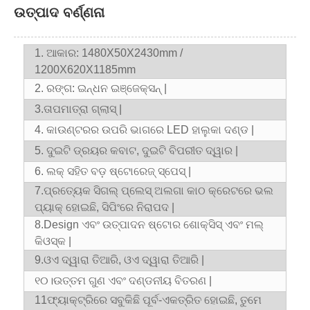
ଉତ୍ପାଦ ବର୍ଣ୍ଣନା
1. ଆକାର: 1480X50X2430mm /
1200X620X1185mm
2. ରଙ୍ଗ: ଇନ୍ଧନ ଇଞ୍ଜେକ୍ସନ୍ |
3.
ତାପମାତ୍ରା ଗ୍ଲାସ୍ |
4. କାଉଣ୍ଟରର ଉପରି ଭାଗରେ LED ହାଲୁକା ଦଣ୍ଡ |
5. ଦୁଇଟି ଡ୍ରୟର କବାଟ, ଦୁଇଟି ବିପରୀତ ଦ୍ୱାର |
6. ଲକ୍ ସହିତ ବଡ଼ ଷ୍ଟୋରେଜ୍ ସ୍ପେସ୍ |
7.
ପ୍ରତ୍ୟେକ ସିଗଲ୍ ପ୍ଲେସ୍ ଅଲଗା କାଠ କ୍ରେଟରେ ଭଲ
ପ୍ୟାକ୍ ହୋଇଛି, ସିପିଂରେ ନିରାପଦ |
8.D
esign ଏବଂ ଉତ୍ପାଦନ ଷ୍ଟୋର ଶୋକ୍ସିସ୍ ଏବଂ ମଲ୍
କିଓସ୍କ |
9.
ଓଏ ଦ୍ୱାରା ତିଆରି, ଓଏ ଦ୍ୱାରା ତିଆରି |
୧୦।
ଉତ୍ତମ ଗୁଣ ଏବଂ ଦଣ୍ଡନୀୟ ବିତରଣ |
11
ଫ୍ୟାକ୍ଟ୍ରିରେ ସବୁକିଛି ପୂର୍ବ-ଏକତ୍ରିତ ହୋଇଛି, ତୁମେ