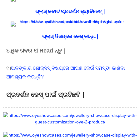
ଗ୍ଲାସ୍ କବାଟ ପ୍ରଦର୍ଶନ କ୍ୟାବିନେଟ୍ |
ଗ୍ଲାସ୍ ଡିସପ୍ଲେ କେସ୍ କାନ୍ଥ |
ଅଧିକ ଖବର ପ Read ନ୍ତୁ |
୧।
ଅଳଙ୍କାର ଶୋକ୍ସିସ୍ ବିଷୟରେ ଆପଣ କେଉଁ ସମସ୍ୟା ଜାଣିବା
ଆବଶ୍ୟକ କରନ୍ତି?
ପ୍ରଦର୍ଶନ କେସ୍ ପାଇଁ ପ୍ରତିଛବି |