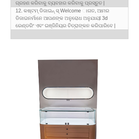
ଗ୍ରହଣ କରିବାକୁ ବ୍ୟବହାର କରିବାକୁ ପ୍ରସ୍ତୁତ |
12. କଷ୍ଟମ୍ ଡିଜାଇନ୍ ସ୍ Welcome ାଗତ, ଆମର
ଡିଜାଇନର୍ମାନେ ଆପଣଙ୍କ ଅନୁରୋଧ ଅନୁଯାୟୀ 3d
ରେଣ୍ଡରିଂ ଏବଂ ଇଞ୍ଜିନିୟର ଚିତ୍ରାଙ୍କନ କରିପାରିବେ |