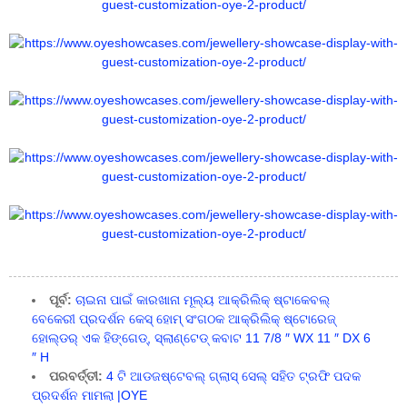
ପୂର୍ବ:
ଚାଇନା ପାଇଁ କାରଖାନା ମୂଲ୍ୟ ଆକ୍ରିଲିକ୍ ଷ୍ଟାକେବଲ୍
ବେକେରୀ ପ୍ରଦର୍ଶନ କେସ୍ ହୋମ୍ ସଂଗଠକ ଆକ୍ରିଲିକ୍ ଷ୍ଟୋରେଜ୍
ହୋଲ୍ଡର୍ ଏକ ହିଙ୍ଗେଡ୍, ସ୍ଲାଣ୍ଟେଡ୍ କବାଟ 11 7/8 ″ WX 11 ″ DX 6
″ H
ପରବର୍ତ୍ତୀ:
4 ଟି ଆଡଜଷ୍ଟେବଲ୍ ଗ୍ଲାସ୍ ସେଲ୍ ସହିତ ଟ୍ରଫି ପଦକ
ପ୍ରଦର୍ଶନ ମାମଲା |OYE