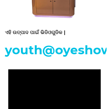
ଏହି ଉତ୍ପାଦ ପାଇଁ ଭିଡିଓଗୁଡିକ |
youth@oyeshow