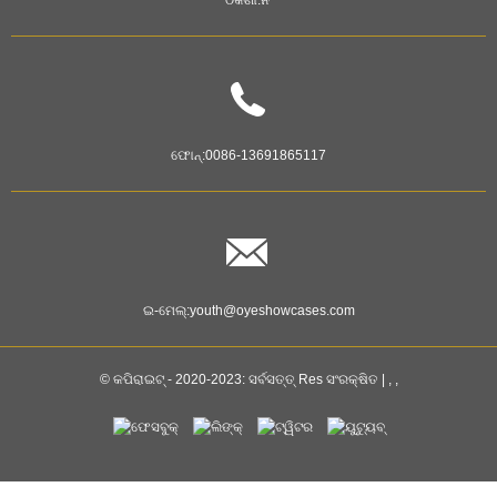
ଫୋନ୍:
0086-13691865117
ଇ-ମେଲ୍:
youth@oyeshowcases.com
© କପିରାଇଟ୍ - 2020-2023: ସର୍ବସତ୍ତ୍ Res ସଂରକ୍ଷିତ |
, ,