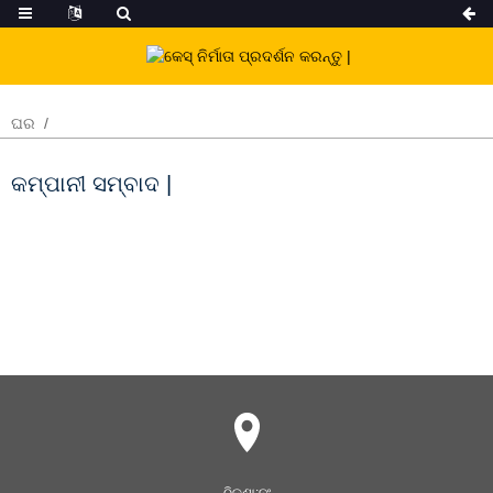
ଘର
କମ୍ପାନୀ ସମ୍ବାଦ |
ଠିକଣା:
ନଂ