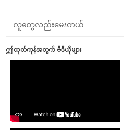
လူတွေလည်းမေးတယ်
ဤထုတ်ကုန်အတွက် ဗီဒီယိုများ