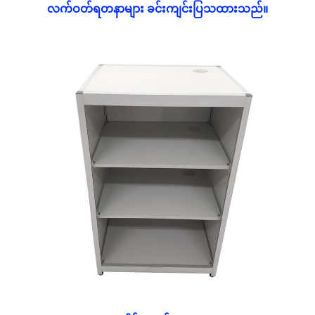
လက်ဝတ်ရတနာများ ခင်းကျင်းပြသထားသည်။