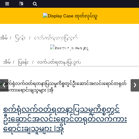
စက်ရုံလက်ဝတ်ရတနာပြသမှုကိစ္စတွင်
အိမ်
ပြခန်း
လက်ဝတ်ရတနာပြကွက်
ဦးဆောင်အလင်းရောင်တရုတ်လက်ကား
ရောင်းချသူများ |အို
အိမ်
ပြခန်း
လက်ဝတ်ရတနာပြကွက်
စက်ရုံလက်ဝတ်ရတနာပြသမှုကိစ္စတွင်
ဦးဆောင်အလင်းရောင်တရုတ်လက်ကား
ရောင်းချသူများ |အို