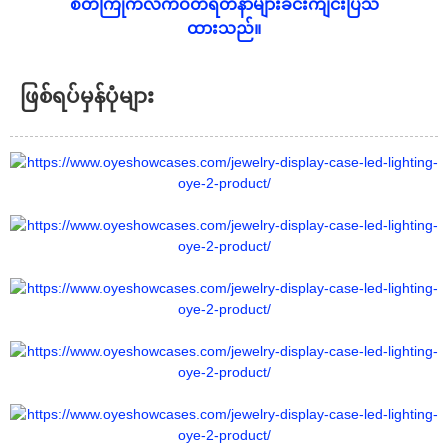
စိတ်ကြိုက်လက်ဝတ်ရတနာများခင်းကျင်းပြသ
ထားသည်။
ဖြစ်ရပ်မှန်ပုံများ