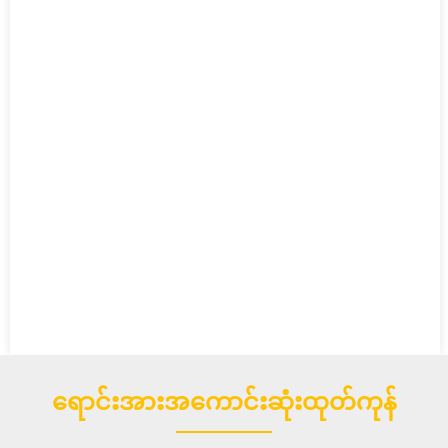
ရောင်းအားအကောင်းဆုံးထုတ်ကုန်