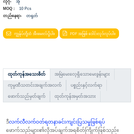
လိုဂို-
အို
MOQ :
10 Pcs
တည်နေရာ-
တရုတ်
ကျွန်ုပ်တို့ထံ အီးမေးလ်ပို့ပါ။
PDF အဖြစ် ဒေါင်းလုဒ်လုပ်ပါ။
ထုတ်ကုန်အသေးစိတ်
အမြဲမေးလေ့ရှိသောမေးခွန်းများ
ကုမ္ပဏီသတင်းအချက်အလက်
ပစ္စည်းနှင့်လက်ရာ
ဖောက်သည်မှတ်ချက်
ထုတ်ကုန်အမှတ်အသား
ဒီ
လက်လီလက်ဝတ်ရတနာခင်းကျင်းပြသမှုဖြစ်ရပ်
ဖောက်သည်များ၏လိုအပ်ချက်အရစိတ်ကြိုက်ဖြစ်သည်။