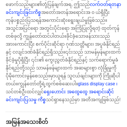
ဖောက်သည်များ၏တုံ့ပြန်ချက်အရ, ဤသည်
လက်ဝတ်ရတနာ
ခင်းကျင်းခြင်းကိစ္စ
အတော်အတန်အရောင်းအ ၀ ယ်ရှိပြီး
ကုန်ပစ္စည်းပြသရန်အကောင်းဆုံးရွေးချယ်မှုဖြစ်သည်။
အသွင်အပြင်ရော အတွင်းပိုင်းရော အကြံပြုလို့ရတဲ့ ထုတ်ကုန်
တစ်ခုလို့ ကျွန်တော်ထင်ပါတယ်။ခိုင်ခံ့သောဖန်သားသည်
အားကောင်းပြီး စက်ပိုင်းဆိုင်ရာ ဂုဏ်သတ္တိများ၊ အပူခံနိုင်ရည်
နှင့် ငလျင်ဒဏ်ခံနိုင်ရည်ရှိသည်။၎င်းသည် သာမန်မှန်များထက်
ခိုင်ခံ့မှုပိုရှိပြီး ၎င်း၏ ကွေးညွှတ်ခံနိုင်ရည်နှင့် သက်ရောက်မှုခံ
နိုင်ရည်တို့သည် သာမန်ဖန်များထက် အဆများစွာ လုံခြုံမှုကို
ပိုမိုကောင်းမွန်စေသည်။မှာယူရန် သူငယ်ချင်းများကို ကြိုဆိုပါ
တယ်။ကျွန်တော်တို့ရဲ့ထွက်စစ်ဆေးပါ။
glass display case ၊
သင်တစ်ဦးထင်လျှင်
ရှေးဟောင်း အထွေထွေ အရောင်းဆိုင်
ခင်းကျင်းပြသမှု ကိစ္စ
သင်ရှာနေသည်မှာ အတိအကျဖြစ်သည်!
အမြန်အသေးစိတ်