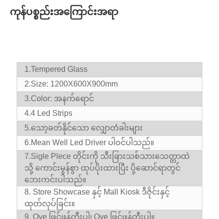
ကုန်ပစ္စည်းအကြောင်းအရာ
1.
Tempered Glass
2.Size: 1200X600X900mm
3.Color: အနက်ရောင်
4.
4 Led Strips
5.
သော့ခတ်နိုင်သော လျှောတံခါးများ
6.
Mean Well Led Driver ပါဝင်ပါသည်။
7.Sigle Plece တိုင်းကို သီးခြားသစ်သားသေတ္တာထဲ
သို့ ကောင်းမွန်စွာ ထုပ်ပိုးထားပြီး ပို့ဆောင်ရာတွင်
ဘေးကင်းပါသည်။
8. Store Showcase နှင့် Mall Kiosk ဒီဇိုင်းနှင့်
ထုတ်လုပ်ခြင်း။
9. Oye ဖြင့်ဖန်တီးပါ၊ Oye ဖြင့်ဖန်တီးပါ။