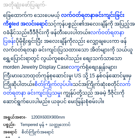
အတိုချုံးဖော်ပြချက်-
ခြေထောက်က သေးပေမယ့်
လက်ဝတ်ရတနာခင်းကျင်းခြင်း
ကိစ္စ
led အလင်းရောင်
သင့်ကုန်ပစ္စည်း၏အလေးချိန်ကို အပြည့်အ
ဝခံနိုင်သည်။ဒီဒီဇိုင်းကို ဖန်တီးပေးပါတယ်။
လက်ဝတ်ရတနာ
ပြခန်း
ပိုမိုရိုးရှင်းပြီး အလေးချိန်ကိုလည်း လျှော့ချပေးကာ ဖန်
လက်ဝတ်ရတနာ ခင်းကျင်းပြသထားသော အိတ်များကို သယ်ယူ
ရွှေ့ပြောင်းရာတွင် လွယ်ကူစေပါသည်။ စျေးသက်သာသော
morden Jewelry Display Case
လက္
စက်ရုံစျေးနှုန်းများ၊
ကြီးမားသောထုတ်ကုန်စုဆောင်းမှု၊ US သို့ 15 နှစ်ဝန်ဆောင်မှု။မှ
ကြိုဆိုပါတယ်။
စိတ်ကြိုက်လုပ်ပါ။
သင်အကြိုက်ဆုံးစတိုင်
လက်
ဝတ်ရတနာ ခင်းကျင်းပြသမှု
၊ ကျွန်ုပ်တို့သည် အခမဲ့ ဒီဇိုင်းကို
ဆောင်ရွက်ပေးပါမည်။ ယခုပင် မေးမြန်းစုံစမ်းပါ။
အရွယ်အစား-
1200X600X900mm
ပစ္စည်း-
Tempered မှန် + သတ္တုဘောင်
အရောင်
စိတ်ကြိုက်အရောင်