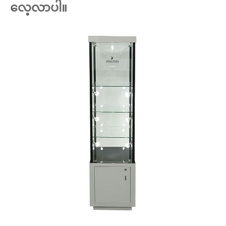
လေ့လာပါ။