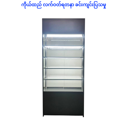
ကိုယ်ထည် လက်ဝတ်ရတနာ ခင်းကျင်းပြသမှု