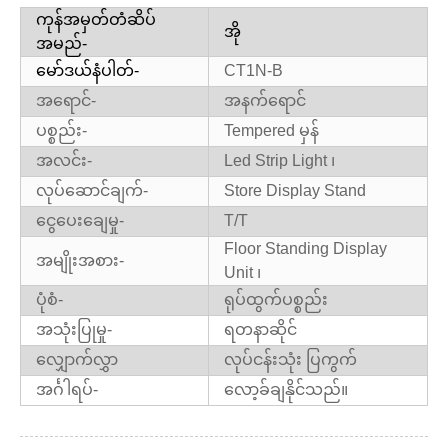
ကုန်အမှတ်တံဆိပ်
အို
အမည်-
မော်ဒယ်နံပါတ်-
CT1N-B
အရောင်-
အနက်ရောင်
ပစ္စည်း-
Tempered မှန်
အလင်း-
Led Strip Light ၊
လုပ်ဆောင်ချက်-
Store Display Stand
ငွေပေးချေမှု-
T/T
Floor Standing Display
အမျိုးအစား-
Unit ၊
ပုံစံ-
ရုပ်ထွက်ပစ္စည်း
အသုံးပြုမှု-
ရတနာဆိုင်
လျှောက်လွှာ
လုပ်ငန်းသုံး ပြကွက်
အင်္ဂါရပ်-
လော့ခ်ချနိုင်သည်။