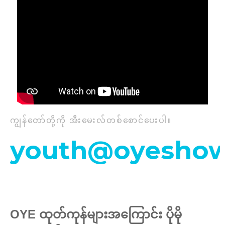
ကျွန်တော်တို့ကို အီးမေးလ်တစ်စောင်ပေးပါ။
youth@oyeshow
OYE ထုတ်ကုန်များအကြောင်း ပိုမို