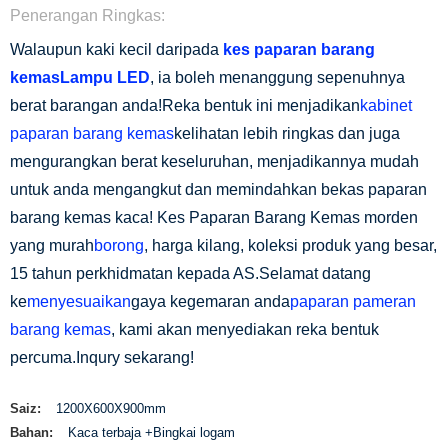
Penerangan Ringkas:
Walaupun kaki kecil daripada
kes paparan barang
kemas
Lampu LED
, ia boleh menanggung sepenuhnya
berat barangan anda!Reka bentuk ini menjadikan
kabinet
paparan barang kemas
kelihatan lebih ringkas dan juga
mengurangkan berat keseluruhan, menjadikannya mudah
untuk anda mengangkut dan memindahkan bekas paparan
barang kemas kaca! Kes Paparan Barang Kemas morden
yang murah
borong
, harga kilang, koleksi produk yang besar,
15 tahun perkhidmatan kepada AS.Selamat datang
ke
menyesuaikan
gaya kegemaran anda
paparan pameran
barang kemas
, kami akan menyediakan reka bentuk
percuma.Inqury sekarang!
Saiz:
1200X600X900mm
Bahan:
Kaca terbaja +Bingkai logam