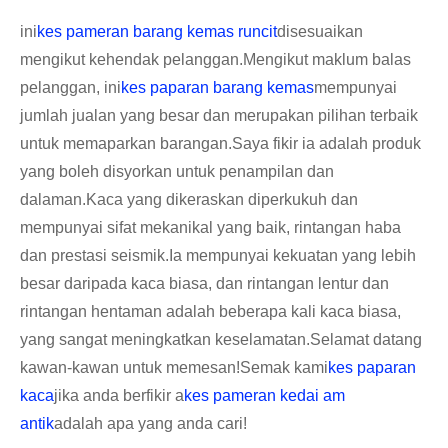
ini
kes pameran barang kemas runcit
disesuaikan
mengikut kehendak pelanggan.Mengikut maklum balas
pelanggan, ini
kes paparan barang kemas
mempunyai
jumlah jualan yang besar dan merupakan pilihan terbaik
untuk memaparkan barangan.Saya fikir ia adalah produk
yang boleh disyorkan untuk penampilan dan
dalaman.Kaca yang dikeraskan diperkukuh dan
mempunyai sifat mekanikal yang baik, rintangan haba
dan prestasi seismik.Ia mempunyai kekuatan yang lebih
besar daripada kaca biasa, dan rintangan lentur dan
rintangan hentaman adalah beberapa kali kaca biasa,
yang sangat meningkatkan keselamatan.Selamat datang
kawan-kawan untuk memesan!Semak kami
kes paparan
kaca
jika anda berfikir a
kes pameran kedai am
antik
adalah apa yang anda cari!