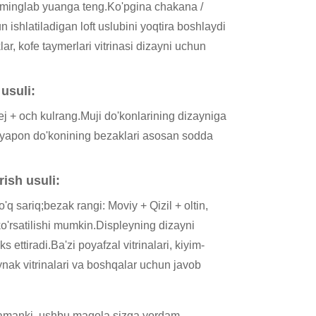
n minglab yuanga teng.Ko'pgina chakana /
ishlatiladigan loft uslubini yoqtira boshlaydi
klar, kofe taymerlari vitrinasi dizayni uchun
usuli:
ej + och kulrang.Muji do'konlarining dizayniga
 yapon do'konining bezaklari asosan sodda
ish usuli:
q sariq;bezak rangi: Moviy + Qizil + oltin,
ko'rsatilishi mumkin.Displeyning dizayni
 ettiradi.Ba'zi poyafzal vitrinalari, kiyim-
zoynak vitrinalari va boshqalar uchun javob
qilamanki, ushbu maqola sizga yordam