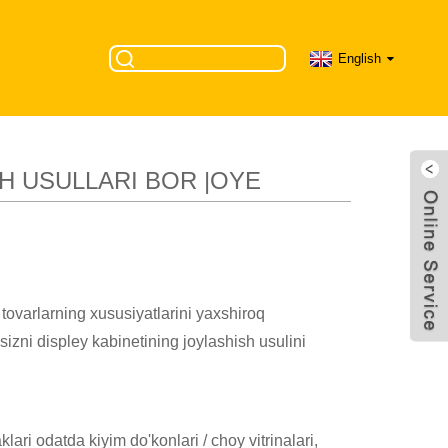
English
ish usullari bor
H USULLARI BOR |OYE
 tovarlarning xususiyatlarini yaxshiroq
izni displey kabinetining joylashish usulini
ari odatda kiyim do'konlari / choy vitrinalari,