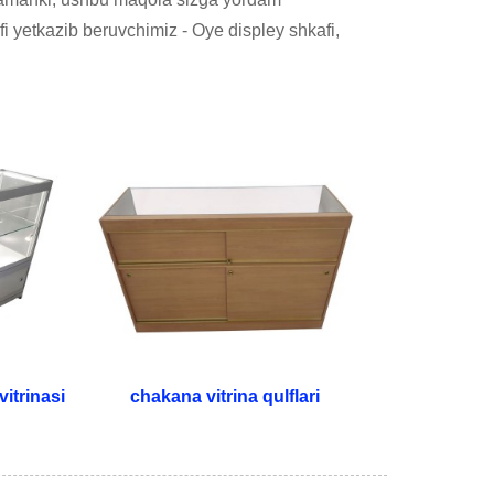
i yetkazib beruvchimiz - Oye displey shkafi,
itrinasi
chakana vitrina qulflari