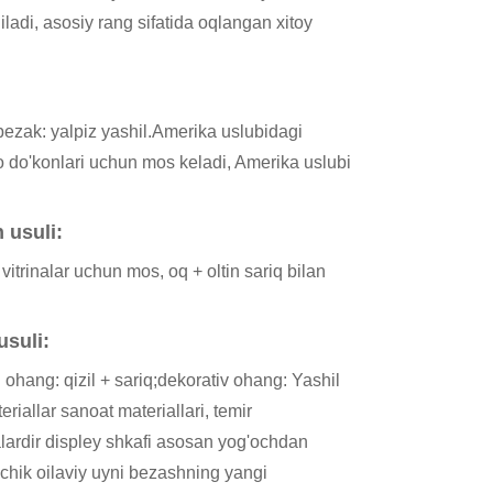
adi, asosiy rang sifatida oqlangan xitoy
, bezak: yalpiz yashil.Amerika uslubidagi
o do'konlari uchun mos keladi, Amerika uslubi
 usuli:
vitrinalar uchun mos, oq + oltin sariq bilan
usuli:
ohang: qizil + sariq;dekorativ ohang: Yashil
iallar sanoat materiallari, temir
qalardir displey shkafi asosan yog'ochdan
kichik oilaviy uyni bezashning yangi