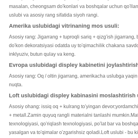
masalan, cheongsam do'konlari va boshqalar uchun qo'llanil
uslubi va asosiy rang sifatida siyoh rangi.
Amerika uslubidagi vitrinaning mos usuli:
Asosiy rang: Jigarrang + tuproqli sariq + qizg'ish jigarrang
do'kon dekoratsiyasi odatda uy to'qimachilik chakana savd
inklyuziv, butun qulay va keng.
Evropa uslubidagi displey kabinetini joylashtirish
Asosiy rang: Oq / oltin jigarrang, amerikacha uslubga yaqin 
nuqta.
Loft uslubidagi displey kabinasini moslashtirish 
Asosiy ohang: issiq oq + kulrang to'yingan devor;yordamchi 
+ metall.Zamin quyuq rangli materialni tanlashi mumkin.Mater
texnologiyasi, qo'riqlash texnologiyasi, po'lat bar va bosh
yasalgan va to'qimalar o'zgarishsiz qoladi.Loft uslubi - bu 