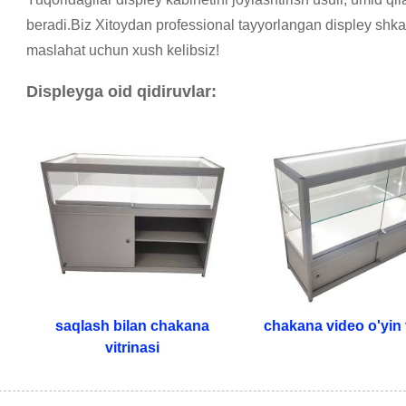
beradi.Biz Xitoydan professional tayyorlangan displey shkaf
maslahat uchun xush kelibsiz!
Displeyga oid qidiruvlar:
saqlash bilan chakana
chakana video o'yin v
vitrinasi