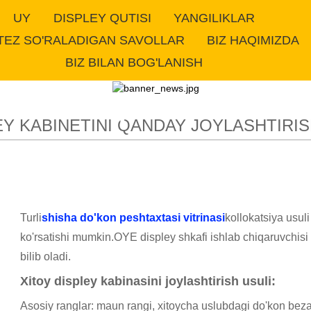
UY
DISPLEY QUTISI
YANGILIKLAR
TEZ SO'RALADIGAN SAVOLLAR
BIZ HAQIMIZDA
ini qanday joylashtir
BIZ BILAN BOG'LANISH
|OYE
EY KABINETINI QANDAY JOYLASHTIRIS
Turli
shisha do'kon peshtaxtasi vitrinasi
kollokatsiya usuli
ko'rsatishi mumkin.OYE displey shkafi ishlab chiqaruvchisi s
bilib oladi.
Xitoy displey kabinasini joylashtirish usuli:
Asosiy ranglar: maun rangi, xitoycha uslubdagi do'kon bezakl