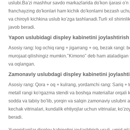
uslubi.Ba'zi mashhur savdo markazlarida do'kon ijarasi o'
franchayzing do'konlari ham kichik do'konlarni bezash uchun 
va chiroyli kichkina uslub ko'zga tashlanadi.Turli xil shirinli
javob beradi.
Yapon uslubidagi displey kabinetini joylashtirish 
Asosiy rang: log ochiq rang + jigarrang + oq, bezak rangi: b
murojaat qilishingiz mumkin."Kimono" deb ham ataladigan
va oqlangan.
Zamonaviy uslubdagi displey kabinetini joylashtir
Asosiy rang: Qora + oq + kulrang, yordamchi rang: Sariq + to'
metall rangi ko'rgazma stendi va boshqa materiallar orqali 
sodda va tabiiy bo'lib, yorqin va salqin zamonaviy uslubni aks
kechak vitrinalari, kundalik ehtiyojlar uchun vitrinalar, ko'
beradi.
Yuqoridagilar displey kabinetini joylashtirish usuli, umid 