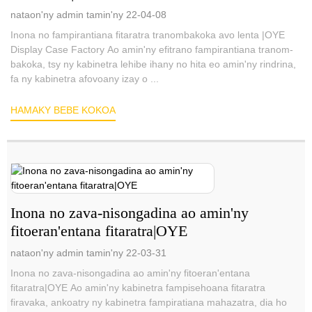
nataon'ny admin tamin'ny 22-04-08
Inona no fampirantiana fitaratra tranombakoka avo lenta |OYE
Display Case Factory Ao amin'ny efitrano fampirantiana tranom-
bakoka, tsy ny kabinetra lehibe ihany no hita eo amin'ny rindrina,
fa ny kabinetra afovoany izay o ...
HAMAKY BEBE KOKOA
Inona no zava-nisongadina ao amin'ny
fitoeran'entana fitaratra|OYE
nataon'ny admin tamin'ny 22-03-31
Inona no zava-nisongadina ao amin'ny fitoeran'entana
fitaratra|OYE Ao amin'ny kabinetra fampisehoana fitaratra
firavaka, ankoatry ny kabinetra fampiratiana mahazatra, dia ho