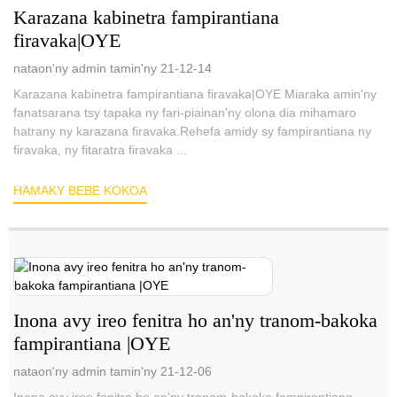
Karazana kabinetra fampirantiana
firavaka|OYE
nataon'ny admin tamin'ny 21-12-14
Karazana kabinetra fampirantiana firavaka|OYE Miaraka amin'ny
fanatsarana tsy tapaka ny fari-piainan'ny olona dia mihamaro
hatrany ny karazana firavaka.Rehefa amidy sy fampirantiana ny
firavaka, ny fitaratra firavaka ...
HAMAKY BEBE KOKOA
Inona avy ireo fenitra ho an'ny tranom-bakoka
fampirantiana |OYE
nataon'ny admin tamin'ny 21-12-06