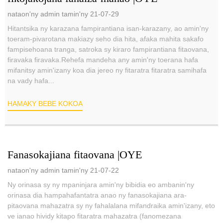
nataon'ny admin tamin'ny 21-07-29
Hitantsika ny karazana fampirantiana isan-karazany, ao amin'ny
toeram-pivarotana makiazy seho dia hita, afaka mahita sakafo
fampisehoana tranga, satroka sy kiraro fampirantiana fitaovana,
firavaka firavaka.Rehefa mandeha any amin'ny toerana hafa
mifanitsy amin'izany koa dia jereo ny fitaratra fitaratra samihafa
na vady hafa...
HAMAKY BEBE KOKOA
Fanasokajiana fitaovana |OYE
nataon'ny admin tamin'ny 21-07-22
Ny orinasa sy ny mpaninjara amin'ny bibidia eo ambanin'ny
orinasa dia hampahafantatra anao ny fanasokajiana ara-
pitaovana mahazatra sy ny fahalalana mifandraika amin'izany, eto
ve ianao hividy kitapo fitaratra mahazatra (fanomezana