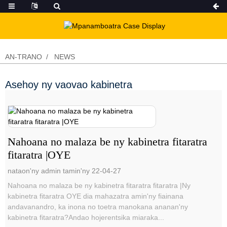
AN-TRANO
NEWS
Asehoy ny vaovao kabinetra
Nahoana no malaza be ny kabinetra fitaratra
fitaratra |OYE
nataon'ny admin tamin'ny 22-04-27
Nahoana no malaza be ny kabinetra fitaratra fitaratra |Ny
kabinetra fitaratra OYE dia mahazatra amin'ny fiainana
andavanandro, ka inona no toetra manokana ananan'ny
kabinetra fitaratra?Andao hojerentsika miaraka...