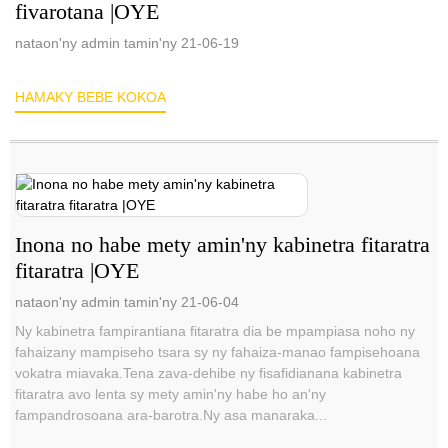
fivarotana |OYE
nataon'ny admin tamin'ny 21-06-19
HAMAKY BEBE KOKOA
Inona no habe mety amin'ny kabinetra fitaratra
fitaratra |OYE
nataon'ny admin tamin'ny 21-06-04
Ny kabinetra fampirantiana fitaratra dia be mpampiasa noho ny
fahaizany mampiseho tsara sy ny fahaiza-manao fampisehoana
vokatra miavaka.Tena zava-dehibe ny fisafidianana kabinetra
fitaratra avo lenta sy mety amin'ny habe ho an'ny
fampandrosoana ara-barotra.Ny asa manaraka...