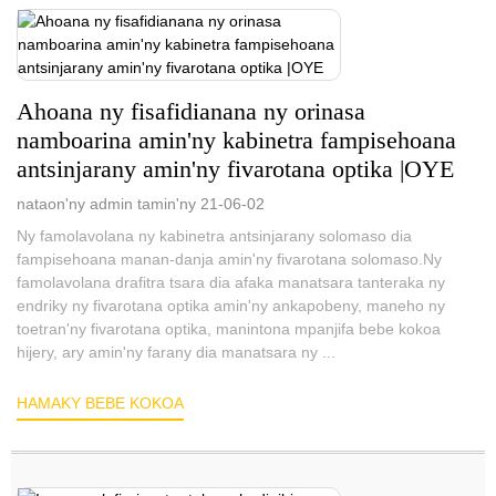
Ahoana ny fisafidianana ny orinasa
namboarina amin'ny kabinetra fampisehoana
antsinjarany amin'ny fivarotana optika |OYE
nataon'ny admin tamin'ny 21-06-02
Ny famolavolana ny kabinetra antsinjarany solomaso dia
fampisehoana manan-danja amin'ny fivarotana solomaso.Ny
famolavolana drafitra tsara dia afaka manatsara tanteraka ny
endriky ny fivarotana optika amin'ny ankapobeny, maneho ny
toetran'ny fivarotana optika, manintona mpanjifa bebe kokoa
hijery, ary amin'ny farany dia manatsara ny ...
HAMAKY BEBE KOKOA