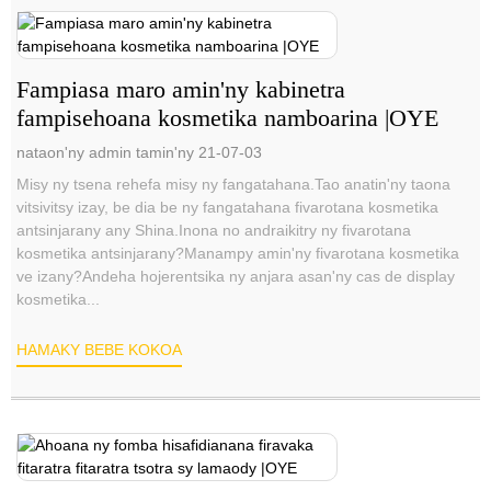
Fampiasa maro amin'ny kabinetra
fampisehoana kosmetika namboarina |OYE
nataon'ny admin tamin'ny 21-07-03
Misy ny tsena rehefa misy ny fangatahana.Tao anatin'ny taona
vitsivitsy izay, be dia be ny fangatahana fivarotana kosmetika
antsinjarany any Shina.Inona no andraikitry ny fivarotana
kosmetika antsinjarany?Manampy amin'ny fivarotana kosmetika
ve izany?Andeha hojerentsika ny anjara asan'ny cas de display
kosmetika...
HAMAKY BEBE KOKOA