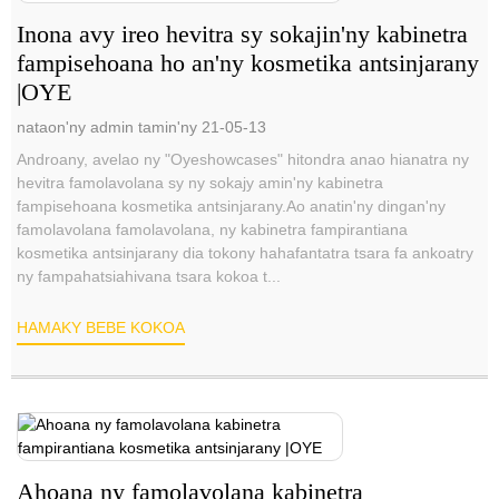
Inona avy ireo hevitra sy sokajin'ny kabinetra
fampisehoana ho an'ny kosmetika antsinjarany
|OYE
nataon'ny admin tamin'ny 21-05-13
Androany, avelao ny "Oyeshowcases" hitondra anao hianatra ny
hevitra famolavolana sy ny sokajy amin'ny kabinetra
fampisehoana kosmetika antsinjarany.Ao anatin'ny dingan'ny
famolavolana famolavolana, ny kabinetra fampirantiana
kosmetika antsinjarany dia tokony hahafantatra tsara fa ankoatry
ny fampahatsiahivana tsara kokoa t...
HAMAKY BEBE KOKOA
Ahoana ny famolavolana kabinetra