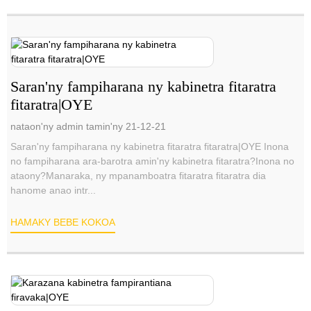
Saran'ny fampiharana ny kabinetra fitaratra
fitaratra|OYE
nataon'ny admin tamin'ny 21-12-21
Saran'ny fampiharana ny kabinetra fitaratra fitaratra|OYE Inona
no fampiharana ara-barotra amin'ny kabinetra fitaratra?Inona no
ataony?Manaraka, ny mpanamboatra fitaratra fitaratra dia
hanome anao intr...
HAMAKY BEBE KOKOA