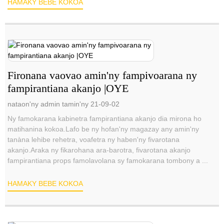
HAMAKY BEBE KOKOA
Fironana vaovao amin'ny fampivoarana ny
fampirantiana akanjo |OYE
nataon'ny admin tamin'ny 21-09-02
Ny famokarana kabinetra fampirantiana akanjo dia mirona ho
matihanina kokoa.Lafo be ny hofan'ny magazay any amin'ny
tanàna lehibe rehetra, voafetra ny haben'ny fivarotana
akanjo.Araka ny fikarohana ara-barotra, fivarotana akanjo
fampirantiana props famolavolana sy famokarana tombony a ...
HAMAKY BEBE KOKOA