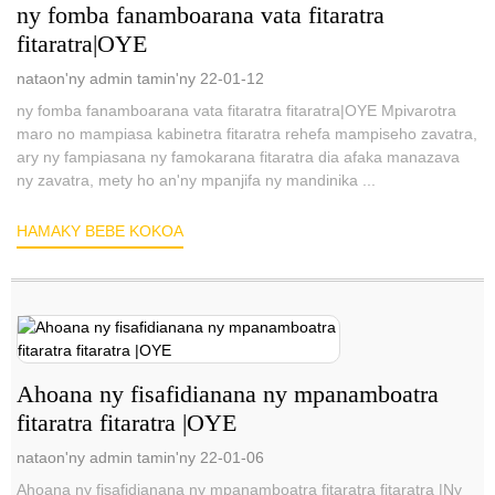
ny fomba fanamboarana vata fitaratra
fitaratra|OYE
nataon'ny admin tamin'ny 22-01-12
ny fomba fanamboarana vata fitaratra fitaratra|OYE Mpivarotra
maro no mampiasa kabinetra fitaratra rehefa mampiseho zavatra,
ary ny fampiasana ny famokarana fitaratra dia afaka manazava
ny zavatra, mety ho an'ny mpanjifa ny mandinika ...
HAMAKY BEBE KOKOA
Ahoana ny fisafidianana ny mpanamboatra
fitaratra fitaratra |OYE
nataon'ny admin tamin'ny 22-01-06
Ahoana ny fisafidianana ny mpanamboatra fitaratra fitaratra |Ny