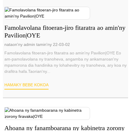
Famolavolana fitoeran-jiro fitaratra ao amin'ny
Pavilion|OYE
nataon'ny admin tamin'ny 22-03-02
Famolavolana fitoeran-jiro fitaratra ao amin'ny Pavilion|OYE Eo
am-pamolavolana ny tranoheva, angamba ny ankamaroan'ny
mpamorona dia handinika ny lohahevitry ny tranoheva, ary koa ny
drafitra hafa.Taorian'ny...
HAMAKY BEBE KOKOA
Ahoana ny fanamboarana ny kabinetra zorony