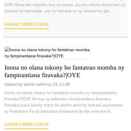
OYE Glass dia mipoitra eny an-tsena, ary tsy mitovy ihany koa ny
haavon'ny teknolojia, ary ny toerana sy ny velaran'ny gla...
HAMAKY BEBE KOKOA
Inona no olana tokony ho fantatrao momba ny
fampirantiana firavaka?|OYE
nataon'ny admin tamin'ny 21-12-28
Inona no olana tokony ho fantatrao momba ny fampirantiana
firavaka?|OYE Ho toy ny kabinetra fampirantiana firavaka,
firavaka tsara tarehy maro no aseho amin'ny toeram-pivarotana
sy fivarotana.Fa ity karazana hatsarana ity dia manana ki...
HAMAKY BEBE KOKOA