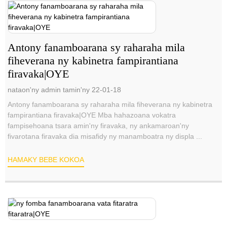
Antony fanamboarana sy raharaha mila
fiheverana ny kabinetra fampirantiana
firavaka|OYE
nataon'ny admin tamin'ny 22-01-18
Antony fanamboarana sy raharaha mila fiheverana ny kabinetra
fampirantiana firavaka|OYE Mba hahazoana vokatra
fampisehoana tsara amin'ny firavaka, ny ankamaroan'ny
fivarotana firavaka dia misafidy ny manamboatra ny displa ...
HAMAKY BEBE KOKOA