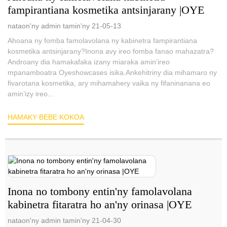
fampirantiana kosmetika antsinjarany |OYE
nataon'ny admin tamin'ny 21-05-13
Ahoana ny fomba famolavolana ny kabinetra fampirantiana
kosmetika antsinjarany?Inona avy ireo fomba fanao mahazatra?
Androany dia hamakafaka izany miaraka amin'ireo
mpanamboatra Oyeshowcases isika.Ankehitriny dia mihamaro ny
fivarotana kosmetika, ary mihamahery vaika ny fifaninanana eo
amin’izy ireo...
HAMAKY BEBE KOKOA
Inona no tombony entin'ny famolavolana
kabinetra fitaratra ho an'ny orinasa |OYE
nataon'ny admin tamin'ny 21-04-30