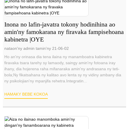
Inona no lafin-javatra tokony hodinihina ao
amin'ny famokarana ny firavaka fampisehoana
kabinetra |OYE
nataon'ny admin tamin'ny 21-06-02
Ho an'ny orinasa dia tena ilaina ny manamboatra kabinetra
firavaka tsara tarehy sy lamaody, saingy amin'ny fotoana iray
ihany, dia hojerena raha mifanaraka amin'ny andrasana ny teti-
bola;Ny fikatsahana ny kalitao avo lenta sy ny vidiny ambany dia
ny psikolojian'ny mpanjifa rehetra.Integratin...
HAMAKY BEBE KOKOA