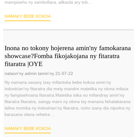
mampiseho ny sambofiara, alikaola ary tob...
HAMAKY BEBE KOKOA
Inona no tokony hojerena amin'ny famokarana
showcase?Fomba fikojakojana ny fitaratra
fitaratra |OYE
nataon'ny admin tamin'ny 21-07-22
Ny namana sasany izay mifantoka bebe kokoa amin'ny
indostrian'ny fitaratra dia mety mandre matetika ny olona milaza
ny fampisehoana fitaratra.Matetika isika no mifandray amin'ny
fitaratra fitaratra, saingy maro ny olona tsy manana fahatakarana
lalina momba ny indostrian'ny fitaratra, noho izany dia nipoitra ny
karazana olana rehetra ...
HAMAKY BEBE KOKOA