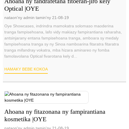
Ahoana ny fandrafetana fitoeran-jiro kely
Optical |OYE
nataon'ny admin tamin'ny 21-08-19
Oye Showcases, indrindra mamokatra solomaso maoderina
tranga fampisehoana, lafo vidy makiazy fampirantiana raharaha,
antsinjarany entana fampisehoana tranga, amboara sy medaly
fampisehoana tranga sy ny Sinoa namboarina fitaratra fitaratra
tranga mifandray vokatra, mba hizara aminareo ny fomba
famolavolana Optical fivarotana kely d...
HAMAKY BEBE KOKOA
Ahoana ny fitazonana ny fampirantiana
kosmetika |OYE
nataon'ny admin tamin'ny 21-08-19