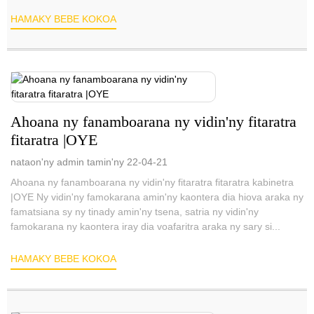
HAMAKY BEBE KOKOA
Ahoana ny fanamboarana ny vidin'ny fitaratra
fitaratra |OYE
nataon'ny admin tamin'ny 22-04-21
Ahoana ny fanamboarana ny vidin'ny fitaratra fitaratra kabinetra
|OYE Ny vidin'ny famokarana amin'ny kaontera dia hiova araka ny
famatsiana sy ny tinady amin'ny tsena, satria ny vidin'ny
famokarana ny kaontera iray dia voafaritra araka ny sary si...
HAMAKY BEBE KOKOA