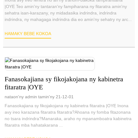
Inona avy ireo fenitra ho an'ny tranom-bakoka fampirantiana
|OYE Teo amin'ny tantaran'ny fampiharana ny fitaratra amin'ny
sehatra isan-karazany, ny midadasika indrindra, indrindra
indrindra, ny mahagaga indrindra dia eo amin'ny sehatry ny arc...
HAMAKY BEBE KOKOA
Fanasokajiana sy fikojakojana ny kabinetra
fitaratra |OYE
nataon'ny admin tamin'ny 21-12-01
Fanasokajiana sy fikojakojana ny kabinetra fitaratra |OYE Inona
avy ireo karazana fitaratra fitaratra?Ahoana ny fomba fitazonana
no tsara indrindra?Manaraka, araho ny mpanamboatra kabinetra
fitaratra mba hahatakarana ...