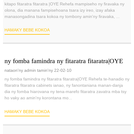
kitapo fitaratra fitaratra |OYE Rehefa mampiseho ny firavaka ny
olona, ​​dia manana fampisehoana tsara izy ireo, izay afaka
manasongadina tsara kokoa ny tombony amin'ny firavaka, ...
HAMAKY BEBE KOKOA
ny fomba famindra ny fitaratra fitaratra|OYE
nataon'ny admin tamin'ny 22-02-10
ny fomba famindra ny fitaratra fitaratra|OYE Rehefa te-hanadio ny
fitaratra fitaratra cabinets ianao, ny fanontaniana manan-danja
dia ny fomba hiarovana ny tena-marefo fitaratra zavatra mba tsy
ho vaky ao amin'ny korontana mo...
HAMAKY BEBE KOKOA