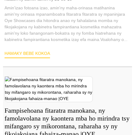
Amin'izao fotoana izao, amin'ny maha-orinasa matihanina
amin'ny orinasa mpanamboatra fitaratra fitaratra sy mpaninjara
Oye Showcases dia hitondra anao ny fahalalana momba ny
fikojakojana ny kabinetra fampirantiana kosmetika mahazatra
amin'ny loko fanangonam-bokatra sy ny fomba hiatrehana ny
kabinetra fampirantiana kosmetika izay efa maina.Voalohany o...
HAMAKY BEBE KOKOA
Fampisehoana fitaratra manokana, ny
famolavolana ny kaontera mba ho mirindra tsy
mifangaro sy mikorontana, raharaha sy ny
fikojakojana fahaiza-manao |OYE