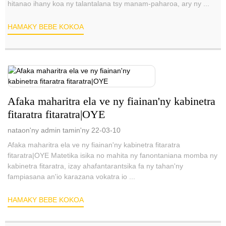
hitanao ihany koa ny talantalana tsy manam-paharoa, ary ny ...
HAMAKY BEBE KOKOA
Afaka maharitra ela ve ny fiainan'ny kabinetra
fitaratra fitaratra|OYE
nataon'ny admin tamin'ny 22-03-10
Afaka maharitra ela ve ny fiainan'ny kabinetra fitaratra
fitaratra|OYE Matetika isika no mahita ny fanontaniana momba ny
kabinetra fitaratra, izay ahafantarantsika fa ny tahan'ny
fampiasana an'io karazana vokatra io ...
HAMAKY BEBE KOKOA