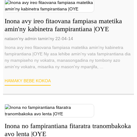
Inona avy ireo fitaovana fampiasa matetika
amin'ny kabinetra fampirantiana |OYE
nataon'ny admin tamin'ny 22-04-14
Inona avy ireo fitaovana fampiasa matetika amin'ny kabinetra
fampirantiana |OYE Ny asa lehibe amin'ny vata fampirantiana dia
ny mampiseho ny vokatra, manasongadina ny tombony azo
amin'ny vokatra, misarika ny mason'ny mpanjifa, ...
HAMAKY BEBE KOKOA
Inona no fampirantiana fitaratra tranombakoka
avo lenta |OYE