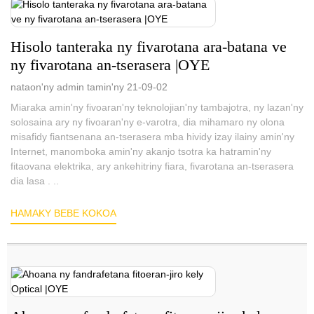
Hisolo tanteraka ny fivarotana ara-batana ve
ny fivarotana an-tserasera |OYE
nataon'ny admin tamin'ny 21-09-02
Miaraka amin'ny fivoaran'ny teknolojian'ny tambajotra, ny lazan'ny
solosaina ary ny fivoaran'ny e-varotra, dia mihamaro ny olona
misafidy fiantsenana an-tserasera mba hividy izay ilainy amin'ny
Internet, manomboka amin'ny akanjo tsotra ka hatramin'ny
fitaovana elektrika, ary ankehitriny fiara, fivarotana an-tserasera
dia lasa . ..
HAMAKY BEBE KOKOA