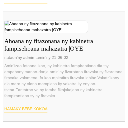
Ahoana ny fitazonana ny kabinetra
fampisehoana mahazatra |OYE
nataon'ny admin tamin'ny 21-06-02
Amin'izao fotoana izao, ny kabinetra fampirantiana dia tsy
ampahany manan-danja amin'ny fivarotana firavaka sy fivarotana
firavaka volamena, fa koa mpitatitra firavaka lehibe.Vokatr'izany
dia maro ny olona mampiasa ity vokatra ity eny an-
tsena.Fantatrao ve ny fomba fikojakojana ny kabinetra
fampirantiana sy ny firavaka ...
HAMAKY BEBE KOKOA