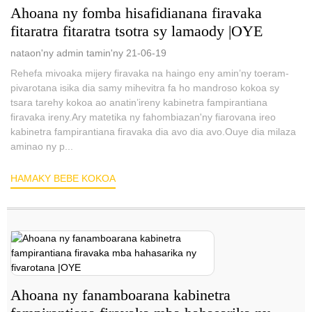
Ahoana ny fomba hisafidianana firavaka
fitaratra fitaratra tsotra sy lamaody |OYE
nataon'ny admin tamin'ny 21-06-19
Rehefa mivoaka mijery firavaka na haingo eny amin’ny toeram-
pivarotana isika dia samy mihevitra fa ho mandroso kokoa sy
tsara tarehy kokoa ao anatin’ireny kabinetra fampirantiana
firavaka ireny.Ary matetika ny fahombiazan'ny fiarovana ireo
kabinetra fampirantiana firavaka dia avo dia avo.Ouye dia milaza
aminao ny p...
HAMAKY BEBE KOKOA
Ahoana ny fanamboarana kabinetra