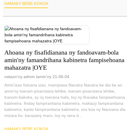
HAMAKY BEBE KOKOA
Ahoana ny fisafidianana ny fandoavam-bola
amin'ny famandrihana kabinetra fampisehoana
mahazatra |OYE
nataon'ny admin tamin'ny 21-06-04
Amin'izao fotoana izao, mampiasa fitaratra fitaratra be dia be ao
amin'ny toeram-pivarotana lehibe, toeram-pivarotana lehibe,
tranom-bakoka, sy ny toerana hafa, toy ny firavaka fampisehoana
kabinetra, finday fampirantiana kabinetra, makiazy fampirantiana
kabinetra, kanto fampirantiana kabinetra, sns koa ny fitaovana dia
mizara ho. karazany maro, toy ny vera d...
HAMAKY BEBE KOKOA