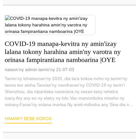
COVID-19 manapa-kevitra ny amin'izay
lalana tokony harahina amin'ny varotra ny
orinasa fampirantiana namboarina |OYE
nataon'ny admin tamin'ny 21-07-03
Tamin'ny lohataonan'ny 2020, dia tara kokoa noho ny tamin'ny
taona teo aloha.Taorian'ny nandravan'ny COVID-19 ny tanin'i
Shenzhou, dia niparitaka nanerana ny vazan-tany rehetra
izany.Ary avy eo ny elatry ny lolo.Vao manomboka miseho ny
vokany.Faran'ny volana martsa.Ny areti-mifindra any Sina dia n...
HAMAKY BEBE KOKOA