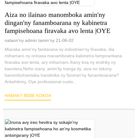
Aiza no ilainao manomboka amin'ny
dingan'ny fanamboarana ny kabinetra
fampisehoana firavaka avo lenta |OYE
nataon'ny admin tamin'ny 21-06-02
Miaraka amin'ny fanitarana ny indostrian'ny firavaka, dia
mihamaro ny orinasa manamboatra kabinetra fampirantiana
firavaka avo lenta, ary mihamaro ihany koa ny endriky ny
kaontera.Noho izany, amin'ity tranga ity, aiza no tokony
hanombohantsika handinika ny fizotran'ny fanamboarana?
Ankehitriny, Oye professional custo...
HAMAKY BEBE KOKOA