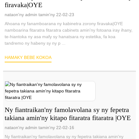
firavaka|OYE
nataon'ny admin tamin'ny 22-02-23
Ahoana ny fanamboarana ny kabinetra zorony firavaka|OYE
namboarina fitaratra fitaratra cabinets amin'ny fotoana iray ihany,
te-hiantoka ny asa mafy sy hanatsara ny estetika, fa koa
tandremo ny habeny sy ny p ...
HAMAKY BEBE KOKOA
Ny fiantraikan'ny famolavolana sy ny fepetra
takiana amin'ny kitapo fitaratra fitaratra |OYE
nataon'ny admin tamin'ny 22-02-16
Ny fiantraikan'ny famolavolana sy ny fepetra takiana amin'ny