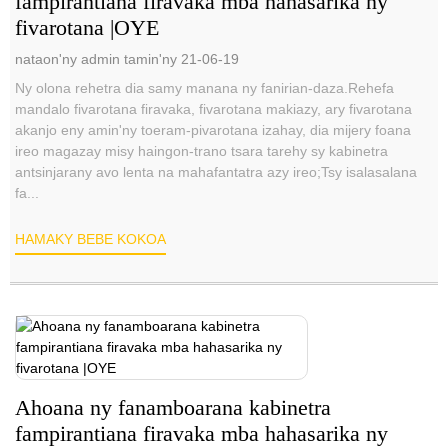
fampirantiana firavaka mba hahasarika ny
fivarotana |OYE
nataon'ny admin tamin'ny 21-06-19
Ny olona rehetra dia samy manana ny fanirian-daza.Rehefa
mandalo fivarotana firavaka, fivarotana makiazy, ary fivarotana
akanjo eny amin'ny toeram-pivarotana izahay, dia mijery foana
ireo magazay misy haingon-trano tsara tarehy sy kabinetra
antsinjarany avo lenta na mahafantatra azy ireo;Tsy isalasalana
fa...
HAMAKY BEBE KOKOA
Ahoana ny fanamboarana kabinetra
fampirantiana firavaka mba hahasarika ny