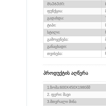
ᲛᲡᲣᲑᲣᲥᲘ:
ფუნქცია:
გადახდა:
ტიპი:
სტილი:
გამოყენება:
განაცხადი:
თვისება:
პროდუქტის აღწერა
1.ზომა:600X450X1980მმ
2. ფერი: შავი
3.
მთვრალი მინა