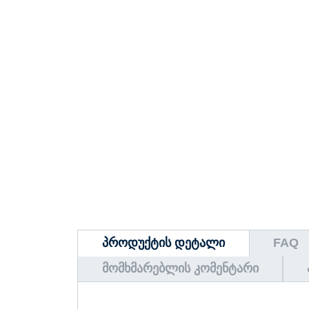
ᲞᲠᲝᲓᲣᲥᲢᲘᲡ ᲓᲔᲢᲐᲚᲘ
FAQ
ᲛᲝᲛᲮᲛᲐᲠᲔᲑᲚᲘᲡ ᲙᲝᲛᲔᲜᲢᲐᲠᲘ