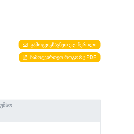
ᲒᲐᲛᲝᲒᲕᲘᲒᲖᲐᲕᲜᲔᲗ ᲔᲚ.ᲬᲔᲠᲘᲚᲘ
ᲩᲐᲛᲝᲢᲕᲘᲠᲗᲔᲗ ᲠᲝᲒᲝᲠᲪ PDF
ᲛᲣᲨᲐᲝ