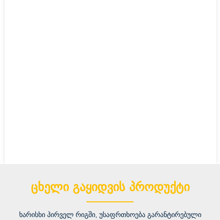
ᲪᲮᲔᲚᲘ ᲒᲐᲧᲘᲓᲕᲘᲡ ᲞᲠᲝᲓᲣᲥᲢᲘ
ხარისხი პირველ რიგში, უსაფრთხოება გარანტირებული