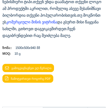
ნებისმიერი ტიპი.თქვენ უნდა დაამატოთ თქვენი ლოგო
ამ პროდუქტში აკრილით, რომელიც ასევე შესანიშნავი
ბილბორდია თქვენი პოპულარობისთვის.თუ მოგწონთ
ეს
კომერციული მინის ვიტრინა
და გსურთ მისი წაყვანა
სახლში, გთხოვთ დაგვიკავშირდეთ.ჩვენ
დაგიბრუნდებით რაც შეიძლება მალე.
ზომა::
1500x500x940 მმ
MOQ:
10 ც
ᲒᲐᲛᲝᲒᲕᲘᲒᲖᲐᲕᲜᲔᲗ ᲔᲚ.ᲬᲔᲠᲘᲚᲘ
ᲩᲐᲛᲝᲢᲕᲘᲠᲗᲔᲗ ᲠᲝᲒᲝᲠᲪ PDF