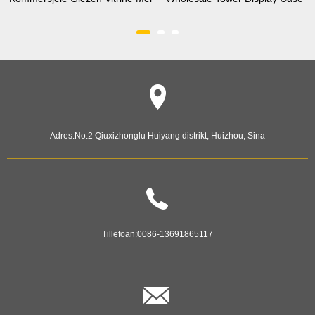
Tempereare Glêzen ...
China Factory Supp ...
Adres:
No.2 Qiuxizhonglu Huiyang distrikt, Huizhou, Sina
Tillefoan:
0086-13691865117