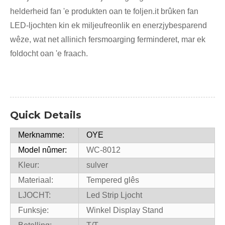
helderheid fan 'e produkten oan te foljen.it brûken fan
LED-ljochten kin ek miljeufreonlik en enerzjybesparend
wêze, wat net allinich fersmoarging ferminderet, mar ek
foldocht oan 'e fraach.
Quick Details
Merknamme:
OYE
Model nûmer:
WC-8012
Kleur:
sulver
Materiaal:
Tempered glês
LJOCHT:
Led Strip Ljocht
Funksje:
Winkel Display Stand