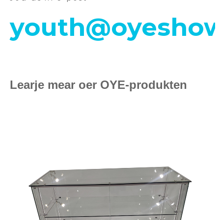
youth@oyeshow
Learje mear oer OYE-produkten