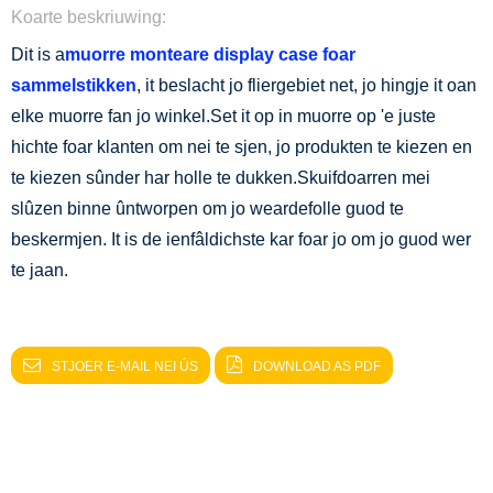
Koarte beskriuwing:
Dit is a
muorre monteare display case foar
sammelstikken
, it beslacht jo fliergebiet net, jo hingje it oan
elke muorre fan jo winkel.Set it op in muorre op 'e juste
hichte foar klanten om nei te sjen, jo produkten te kiezen en
te kiezen sûnder har holle te dukken.Skuifdoarren mei
slûzen binne ûntworpen om jo weardefolle guod te
beskermjen. It is de ienfâldichste kar foar jo om jo guod wer
te jaan.
STJOER E-MAIL NEI ÚS
DOWNLOAD AS PDF