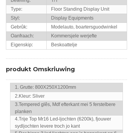
Betelling:
T/T
Type:
Floor Standing Display Unit
Styl:
Display Equipments
Gebrûk:
Modelauto, boartersguodwinkel
Oanfraach:
Kommersjele werjefte
Eigenskip:
Beskoattelje
produkt Omskriuwing
1. Grutte: 800X250X1200mm
2.Kleur: Sliver
3.
Tempered glês, Mdf efterkant mei 5 ferstelbere
planken
4.
Trije Top Mr16 Led-ljochten (6200k), fjouwer
sydljochten levere troch jo kant