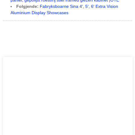
paniel, gepolijst roestfrij stiel framed glêzen kabinet |OYE
Folgjende:
Fabryksboarne Sina 4′, 5′, 6′ Extra Vision
Aluminium Display Showcases