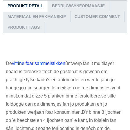
PRODUKT DETAIL
BEDRIUWSYNFORMAASJE
MATERIAAL EN FAKMANSKIP
CUSTOMER COMMENT
PRODUKT TAGS
De
vitrine foar sammelstikken
ûntwerp fan it multilayer
board is fereaske troch de gasten.it is gewoan om
prachtige lytse kado's en automodellen wer te jaan.jo
hoege jo gjin soargen te meitsjen oer de dimensjes yn it
minst.omdat dizze 5 planken binne ferstelbere.se sille
foldogge oan de dimensjes fan jo produkten en jo
produkten werjaan foar konsuminten.D'r binne 3 ljochten
op 'e heechste en 4 ljochten oan' e kant, in folslein fan
sân ljochten.dit soarte ferljochting is genôch om de