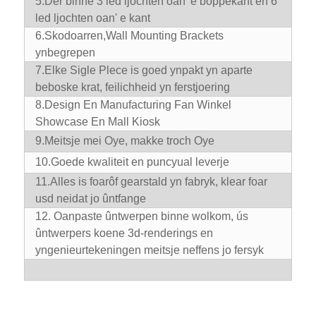
5.Der binne 3 led ljochten oan 'e boppekant en 6
led ljochten oan' e kant
6.
Skodoarren,
Wall Mounting Brackets
ynbegrepen
7.
Elke Sigle Plece is goed ynpakt yn aparte
beboske krat, feilichheid yn ferstjoering
8.D
esign En Manufacturing Fan Winkel
Showcase En Mall Kiosk
9.
Meitsje mei Oye, makke troch Oye
10.
Goede kwaliteit en puncyual leverje
11.
Alles is foarôf gearstald yn fabryk, klear foar
usd neidat jo ûntfange
12. Oanpaste ûntwerpen binne wolkom, ús
ûntwerpers koene 3d-renderings en
yngenieurtekeningen meitsje neffens jo fersyk